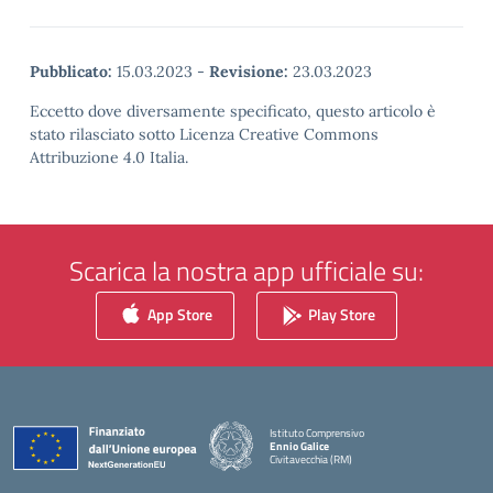
Pubblicato:
15.03.2023
-
Revisione:
23.03.2023
Eccetto dove diversamente specificato, questo articolo è
stato rilasciato sotto Licenza Creative Commons
Attribuzione 4.0 Italia.
Scarica la nostra app ufficiale su:
App Store
Play Store
Istituto Comprensivo
Ennio Galice
Civitavecchia (RM)
— Visita la pagina iniziale della scuola