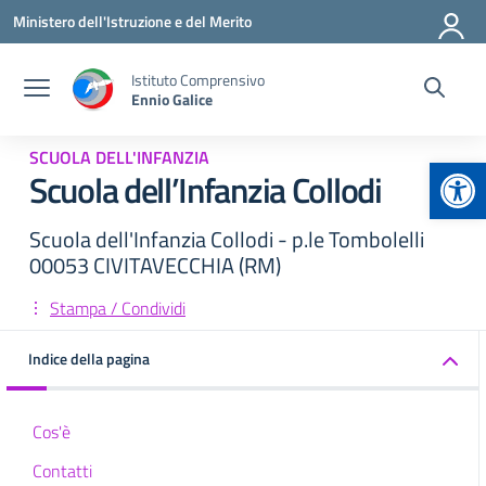
Vai ai contenuti
Vai al menu di navigazione
Vai al footer
Ministero dell'Istruzione e del Merito
Istituto Comprensivo
Ennio Galice
SCUOLA DELL'INFANZIA
Apr
Scuola dell’Infanzia Collodi
Scuola dell'Infanzia Collodi - p.le Tombolelli
00053 CIVITAVECCHIA (RM)
Stampa / Condividi
Indice della pagina
Cos'è
Contatti