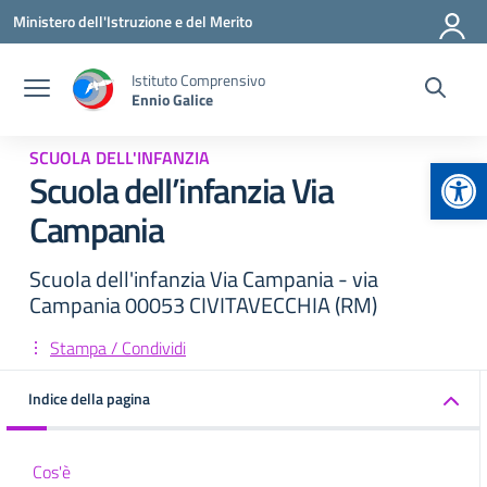
Vai ai contenuti
Vai al menu di navigazione
Vai al footer
Ministero dell'Istruzione e del Merito
Istituto Comprensivo
Ennio Galice
SCUOLA DELL'INFANZIA
Apr
Scuola dell’infanzia Via
Campania
Scuola dell'infanzia Via Campania - via
Campania 00053 CIVITAVECCHIA (RM)
Stampa / Condividi
Indice della pagina
Cos'è