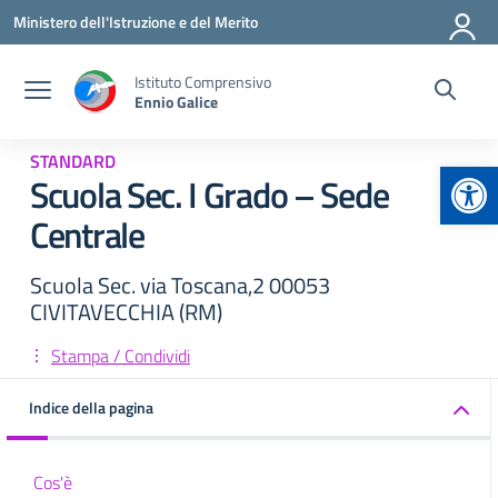
Vai ai contenuti
Vai al menu di navigazione
Vai al footer
Ministero dell'Istruzione e del Merito
Istituto Comprensivo
Ennio Galice
STANDARD
Apr
Scuola Sec. I Grado – Sede
Centrale
Scuola Sec. via Toscana,2 00053
CIVITAVECCHIA (RM)
Stampa / Condividi
Indice della pagina
Cos'è