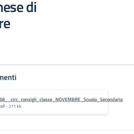
mese di
re
menti
68__circ_consigli_classe_NOVEMBRE_Scuola_Secondaria
pdf - 211 kb