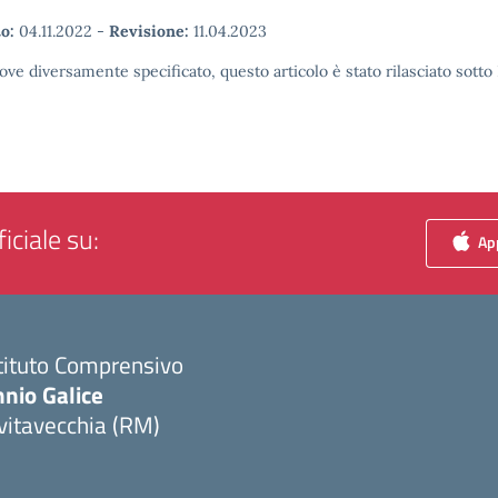
o:
04.11.2022
-
Revisione:
11.04.2023
ove diversamente specificato, questo articolo è stato rilasciato sott
iciale su:
App
tituto Comprensivo
nio Galice
vitavecchia (RM)
Visita la pagina iniziale della scuola