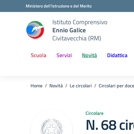
Vai ai contenuti
Vai al menu di navigazione
Vai al footer
Ministero dell'Istruzione e del Merito
Istituto Comprensivo
Ennio Galice
Civitavecchia (RM)
Scuola
Servizi
Novità
Didattica
Home
Novità
Le circolari
Circolari per doc
Circolare
N. 68 cir