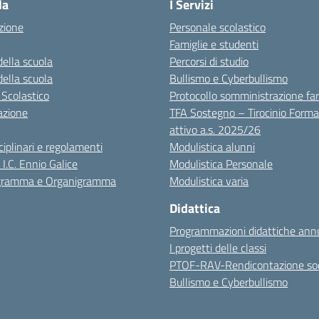
la
I Servizi
zione
Personale scolastico
Famiglie e studenti
della scuola
Percorsi di studio
della scuola
Bullismo e Cyberbullismo
 Scolastico
Protocollo somministrazione fa
azione
TFA Sostegno – Tirocinio Forma
attivo a.s. 2025/26
sciplinari e regolamenti
Modulistica alunni
 I.C. Ennio Galice
Modulistica Personale
igramma e Organigramma
Modulistica varia
Didattica
Programmazioni didattiche annu
I progetti delle classi
PTOF-RAV-Rendicontazione soc
Bullismo e Cyberbullismo