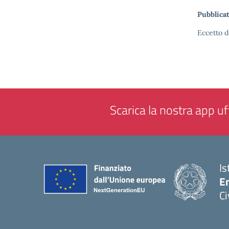
Pubblicat
Eccetto d
Scarica la nostra app uff
Is
En
Ci
— 