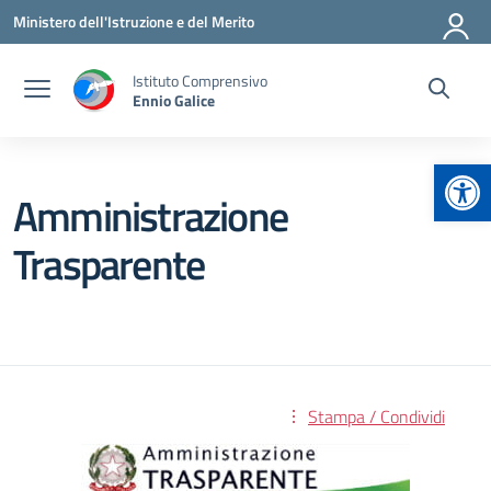
Vai ai contenuti
Vai al menu di navigazione
Vai al footer
Ministero dell'Istruzione e del Merito
Istituto Comprensivo
Ennio Galice
Apr
Amministrazione
Trasparente
Stampa / Condividi