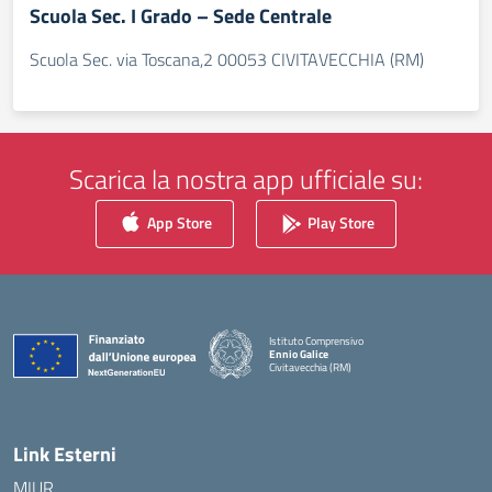
Scuola Sec. I Grado – Sede Centrale
Scuola Sec. via Toscana,2 00053 CIVITAVECCHIA (RM)
Scarica la nostra app ufficiale su:
App Store
Play Store
Istituto Comprensivo
Ennio Galice
Civitavecchia (RM)
— Visita la pagina iniziale della scuola
Link Esterni
MIUR