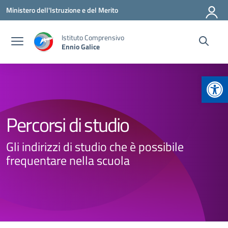
Vai ai contenuti
Vai al menu di navigazione
Vai al footer
Ministero dell'Istruzione e del Merito
Istituto Comprensivo
Ennio Galice
Apr
Percorsi di studio
Gli indirizzi di studio che è possibile
frequentare nella scuola