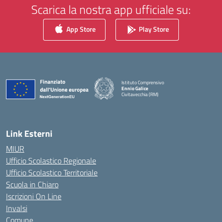
Scarica la nostra app ufficiale su:
App Store
Play Store
Istituto Comprensivo
Ennio Galice
Civitavecchia (RM)
— Visita la pagina iniziale della scuola
Link Esterni
MIUR
Ufficio Scolastico Regionale
Ufficio Scolastico Territoriale
Scuola in Chiaro
Iscrizioni On Line
Invalsi
Comune