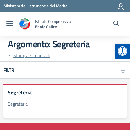
Vai ai contenuti
Vai al menu di navigazione
Vai al footer
Ministero dell'Istruzione e del Merito
Istituto Comprensivo
Ennio Galice
Argomento: Segreteria
Apr
Stampa / Condividi
FILTRI
Segreteria
Segreteria