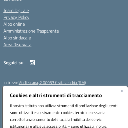
Team Digitale
Privacy Policy
Albo online
Amministrazione Trasparente
Albo sindacale
Area Riservata
Seguici su:
Indirizzo:
Via Toscana, 2 00053 Civitavecchia (RM)
Centralino:
076631482
Email:
rmic8b900g@istruzione.it
Posta elettronica certificata (PEC):
Cookies e altri strumenti di tracciamento
rmic8b900g@pec.istruzione.it
Codice fiscale: 91038380589
Il nostro Istituto non utilizza strumenti di profilazione degli utenti -
Codice meccanografico:
RMIC8B900G
sono utilizzati esclusivamente cookies tecnici necessari al
Codice Indice delle Pubbliche Amministrazioni (IPA): istsc_rmic8b900g
corretto funzionamento del sito, alla fruibilità dei servizi
Codice unico di fatturazione (CUF): UFP4NO
istituzionali e alla sua accessibilità – sono utilizzati, inoltre,