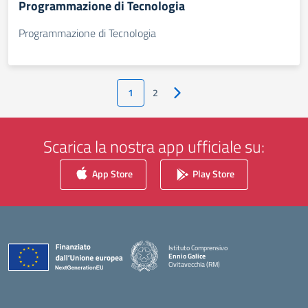
Programmazione di Tecnologia
Programmazione di Tecnologia
1
2
Pagina successiva
Scarica la nostra app ufficiale su:
App Store
Play Store
Istituto Comprensivo
Ennio Galice
Civitavecchia (RM)
— Visita la pagina iniziale della scuola