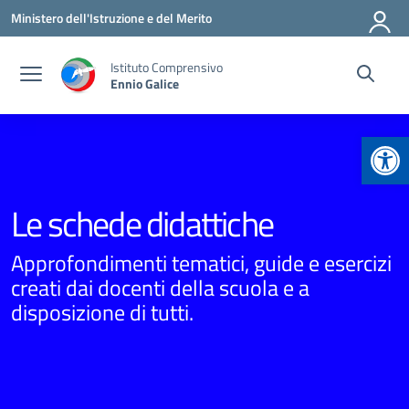
Vai ai contenuti
Vai al menu di navigazione
Vai al footer
Ministero dell'Istruzione e del Merito
Istituto Comprensivo
Ennio Galice
Apr
Le schede didattiche
Approfondimenti tematici, guide e esercizi
creati dai docenti della scuola e a
disposizione di tutti.