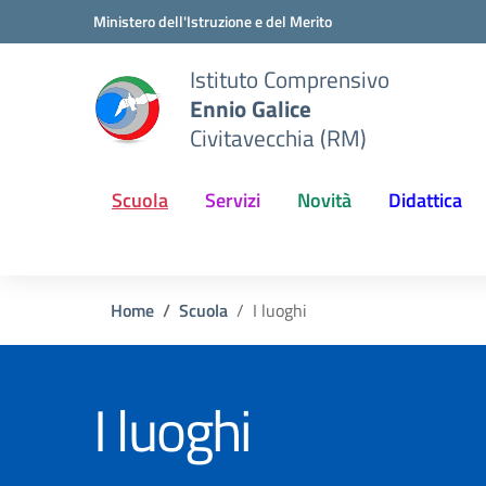
Vai ai contenuti
Vai al menu di navigazione
Vai al footer
Ministero dell'Istruzione e del Merito
Istituto Comprensivo
Ennio Galice
Civitavecchia (RM)
Scuola
Servizi
Novità
Didattica
Home
Scuola
I luoghi
I luoghi