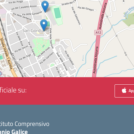
iciale su:
App
tituto Comprensivo
nio Galice