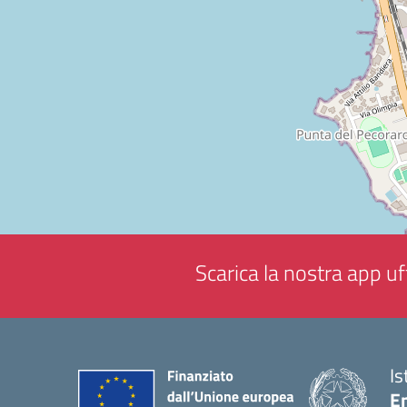
Scarica la nostra app uff
Is
En