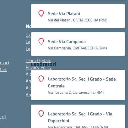
Sede Via Platani
Via dei Platani, CIVITAVECCHIA (RM)
Novità
Calendario eventi
Sede Via Campania
Le circolari
Via Campania, CIVITAVECCHIA (RM)
Le notizie
Team Digitale
rmaci
Laboratori
Privacy Policy
tivo
Albo online
Laboratorio Sc. Sec. I Grado - Sede
Amministrazione Trasparente
Centrale
Albo sindacale
Via Toscana 2, Civitavecchia (RM)
Area Riservata
Laboratorio Sc. Sec. I Grado - Via
ali
Papacchini
Via Papacchini, CIVITAVECCHIA (RM)