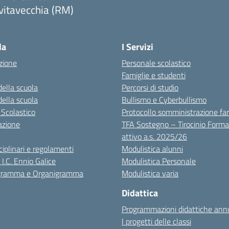
vitavecchia (RM)
Visita la pagina iniziale della scuola
la
I Servizi
zione
Personale scolastico
Famiglie e studenti
della scuola
Percorsi di studio
della scuola
Bullismo e Cyberbullismo
 Scolastico
Protocollo somministrazione fa
azione
TFA Sostegno – Tirocinio Forma
attivo a.s. 2025/26
sciplinari e regolamenti
Modulistica alunni
 I.C. Ennio Galice
Modulistica Personale
igramma e Organigramma
Modulistica varia
Didattica
Programmazioni didattiche annu
I progetti delle classi