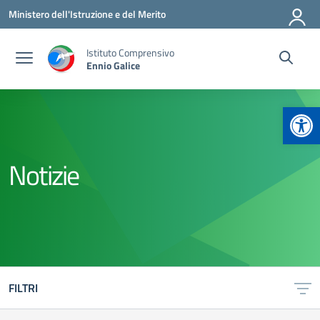
Vai ai contenuti
Vai al menu di navigazione
Vai al footer
Ministero dell'Istruzione e del Merito
Istituto Comprensivo
Ennio Galice
Apr
Notizie
FILTRI