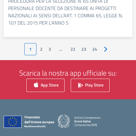
PROCEDURA PER LA SELEZIONE N. 65 UNITÀ DI
PERSONALE DOCENTE DA DESTINARE AI PROGETTI
NAZIONALI AI SENSI DELL’ART. 1 COMMA 65, LEGGE N.
107 DEL 2015 PER L’ANNO S
1
2
3
…
22
23
24
Pagina successiv
Scarica la nostra app ufficiale su:
App Store
Play Store
Istituto Comprensivo
Ennio Galice
Civitavecchia (RM)
— Visita la pagina iniziale della scuola