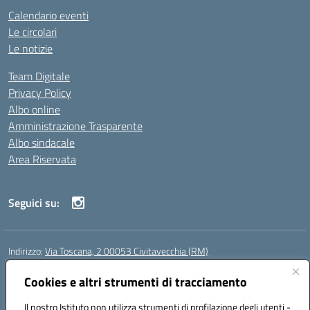
Calendario eventi
Le circolari
Le notizie
Team Digitale
Privacy Policy
Albo online
Amministrazione Trasparente
Albo sindacale
Area Riservata
Seguici su:
Indirizzo:
Via Toscana, 2 00053 Civitavecchia (RM)
Centralino:
076631482
Email:
rmic8b900g@istruzione.it
Posta elettronica certificata (PEC):
Cookies e altri strumenti di tracciamento
rmic8b900g@pec.istruzione.it
Codice fiscale: 91038380589
Il nostro Istituto non utilizza strumenti di profilazione degli utenti -