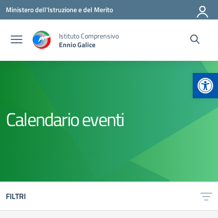
Vai ai contenuti
Vai al menu di navigazione
Vai al footer
Ministero dell'Istruzione e del Merito
Istituto Comprensivo
Ennio Galice
Apr
Calendario eventi
FILTRI