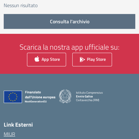
Nessun risultato
Consulta l'archivio
Scarica la nostra app ufficiale su:
App Store
Play Store
Istituto Comprensivo
Ennio Galice
Civitavecchia (RM)
— Visita la pagina iniziale della scuola
Link Esterni
MIUR