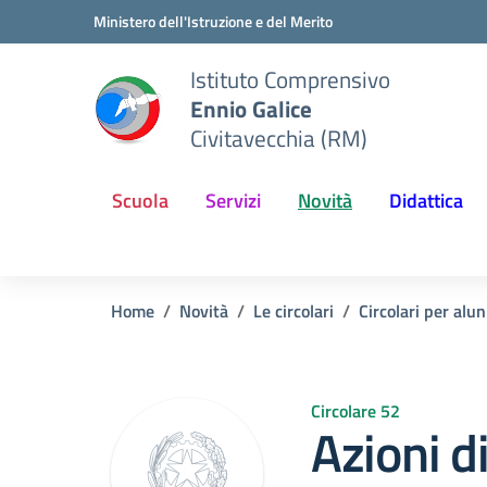
Vai ai contenuti
Vai al menu di navigazione
Vai al footer
Ministero dell'Istruzione e del Merito
Istituto Comprensivo
Ennio Galice
Civitavecchia (RM)
Scuola
Servizi
Novità
Didattica
Home
Novità
Le circolari
Circolari per alun
Circolare 52
Azioni d