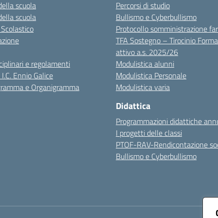
della scuola
Percorsi di studio
della scuola
Bullismo e Cyberbullismo
 Scolastico
Protocollo somministrazione fa
azione
TFA Sostegno – Tirocinio Forma
attivo a.s. 2025/26
sciplinari e regolamenti
Modulistica alunni
 I.C. Ennio Galice
Modulistica Personale
igramma e Organigramma
Modulistica varia
Didattica
Programmazioni didattiche annu
I progetti delle classi
PTOF-RAV-Rendicontazione soc
Bullismo e Cyberbullismo