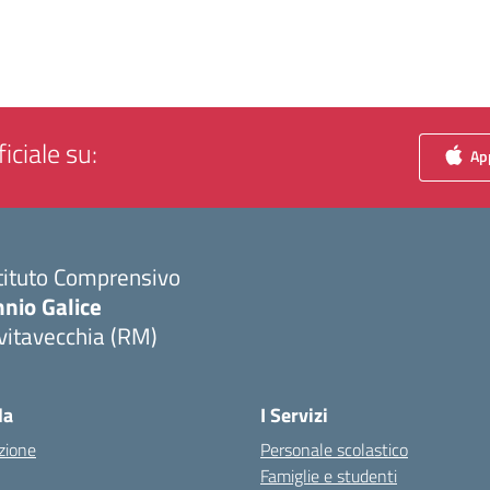
iciale su:
App
tituto Comprensivo
nio Galice
vitavecchia (RM)
Visita la pagina iniziale della scuola
la
I Servizi
zione
Personale scolastico
Famiglie e studenti