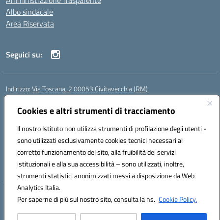
Amministrazione Trasparente
Albo sindacale
Area Riservata
Seguici su:
Indirizzo:
Via Toscana, 2 00053 Civitavecchia (RM)
Centralino:
076631482
Email:
rmic8b900g@istruzione.it
Posta elettronica certificata (PEC):
Cookies e altri strumenti di tracciamento
rmic8b900g@pec.istruzione.it
Codice fiscale: 91038380589
Il nostro Istituto non utilizza strumenti di profilazione degli utenti -
Codice meccanografico:
RMIC8B900G
sono utilizzati esclusivamente cookies tecnici necessari al
Codice Indice delle Pubbliche Amministrazioni (IPA): istsc_rmic8b900g
corretto funzionamento del sito, alla fruibilità dei servizi
Codice unico di fatturazione (CUF): UFP4NO
istituzionali e alla sua accessibilità – sono utilizzati, inoltre,
strumenti statistici anonimizzati messi a disposizione da Web
Analytics Italia.
Hosting & Powered by 3D Solution S.r.l.
Per saperne di più sul nostro sito, consulta la ns.
Cookie Policy.
Concept & Design by Designers Italia