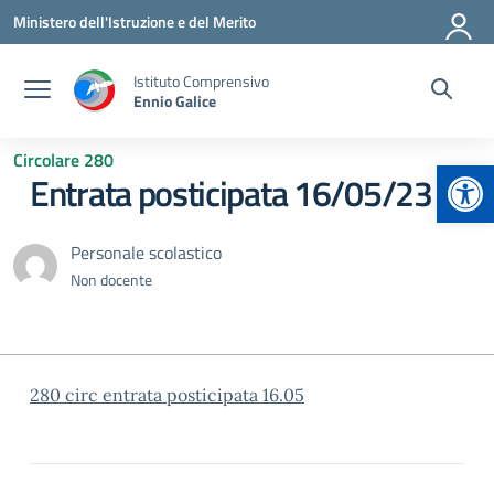
Vai ai contenuti
Vai al menu di navigazione
Vai al footer
Ministero dell'Istruzione e del Merito
Istituto Comprensivo
Ennio Galice
Circolare 280
Apr
Entrata posticipata 16/05/23
Personale scolastico
Non docente
280 circ entrata posticipata 16.05