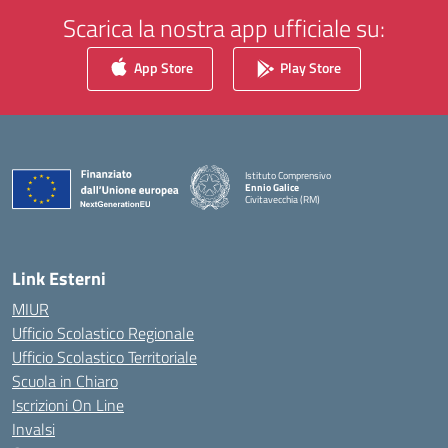
Scarica la nostra app ufficiale su:
App Store
Play Store
Istituto Comprensivo
Ennio Galice
Civitavecchia (RM)
— Visita la pagina iniziale della scuola
Link Esterni
MIUR
Ufficio Scolastico Regionale
Ufficio Scolastico Territoriale
Scuola in Chiaro
Iscrizioni On Line
Invalsi