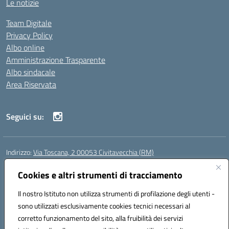
Le notizie
Team Digitale
Privacy Policy
Albo online
Amministrazione Trasparente
Albo sindacale
Area Riservata
Seguici su:
Indirizzo:
Via Toscana, 2 00053 Civitavecchia (RM)
Centralino:
076631482
Email:
rmic8b900g@istruzione.it
Posta elettronica certificata (PEC):
Cookies e altri strumenti di tracciamento
rmic8b900g@pec.istruzione.it
Codice fiscale: 91038380589
Il nostro Istituto non utilizza strumenti di profilazione degli utenti -
Codice meccanografico:
RMIC8B900G
sono utilizzati esclusivamente cookies tecnici necessari al
Codice Indice delle Pubbliche Amministrazioni (IPA): istsc_rmic8b900g
corretto funzionamento del sito, alla fruibilità dei servizi
Codice unico di fatturazione (CUF): UFP4NO