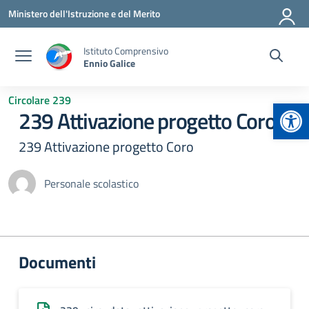
Vai ai contenuti
Vai al menu di navigazione
Vai al footer
Ministero dell'Istruzione e del Merito
Istituto Comprensivo
Ennio Galice
Circolare 239
Apr
239 Attivazione progetto Coro
239 Attivazione progetto Coro
Personale scolastico
Documenti