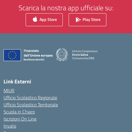
Scarica la nostra app ufficiale su:
App Store
Play Store
Istituto Comprensivo
Ennio Galice
Civitavecchia (RM)
— Visita la pagina iniziale della scuola
Link Esterni
MIUR
Ufficio Scolastico Regionale
Ufficio Scolastico Territoriale
Scuola in Chiaro
Iscrizioni On Line
Invalsi