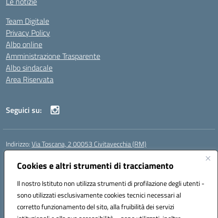
Le notizie
Team Digitale
Privacy Policy
Albo online
Amministrazione Trasparente
Albo sindacale
Area Riservata
Seguici su:
Indirizzo:
Via Toscana, 2 00053 Civitavecchia (RM)
Centralino:
076631482
Email:
rmic8b900g@istruzione.it
Posta elettronica certificata (PEC):
Cookies e altri strumenti di tracciamento
rmic8b900g@pec.istruzione.it
Codice fiscale: 91038380589
Il nostro Istituto non utilizza strumenti di profilazione degli utenti -
Codice meccanografico:
RMIC8B900G
sono utilizzati esclusivamente cookies tecnici necessari al
Codice Indice delle Pubbliche Amministrazioni (IPA): istsc_rmic8b900g
corretto funzionamento del sito, alla fruibilità dei servizi
Codice unico di fatturazione (CUF): UFP4NO