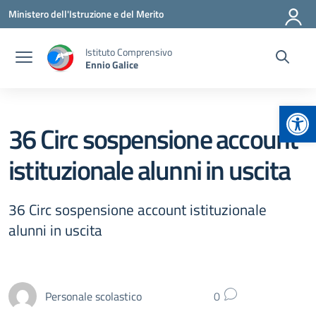
Vai ai contenuti
Vai al menu di navigazione
Vai al footer
Ministero dell'Istruzione e del Merito
Istituto Comprensivo
Ennio Galice
Apr
36 Circ sospensione account
istituzionale alunni in uscita
36 Circ sospensione account istituzionale
alunni in uscita
Personale scolastico
0