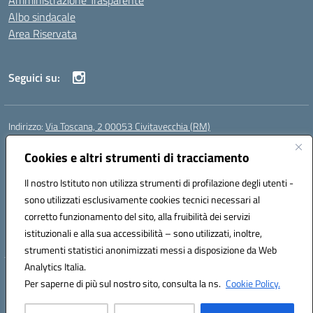
Amministrazione Trasparente
Albo sindacale
Area Riservata
Seguici su:
Indirizzo:
Via Toscana, 2 00053 Civitavecchia (RM)
Centralino:
076631482
Email:
rmic8b900g@istruzione.it
Posta elettronica certificata (PEC):
Cookies e altri strumenti di tracciamento
rmic8b900g@pec.istruzione.it
Codice fiscale: 91038380589
Il nostro Istituto non utilizza strumenti di profilazione degli utenti -
Codice meccanografico:
RMIC8B900G
sono utilizzati esclusivamente cookies tecnici necessari al
Codice Indice delle Pubbliche Amministrazioni (IPA): istsc_rmic8b900g
corretto funzionamento del sito, alla fruibilità dei servizi
Codice unico di fatturazione (CUF): UFP4NO
istituzionali e alla sua accessibilità – sono utilizzati, inoltre,
strumenti statistici anonimizzati messi a disposizione da Web
Analytics Italia.
Hosting & Powered by 3D Solution S.r.l.
Per saperne di più sul nostro sito, consulta la ns.
Cookie Policy.
Concept & Design by Designers Italia