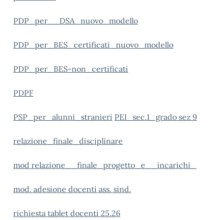
PDP_per__DSA_nuovo_modello
PDP_per_BES_certificati_nuovo_modello
PDP_per_BES-non_certificati
PDPF
PSP_per_alunni_stranieri
PEI_sec.1_grado sez 9
relazione_finale_disciplinare
mod relazione__finale_progetto_e__incarichi_
mod. adesione docenti ass. sind.
richiesta tablet docenti 25.26