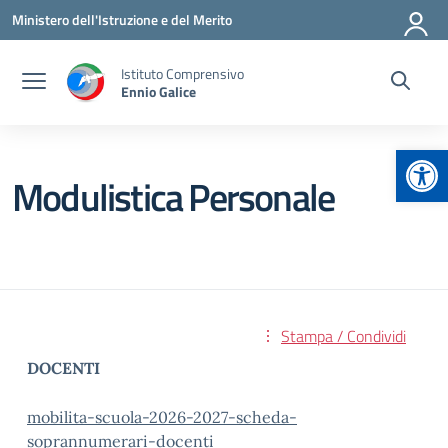
Vai ai contenuti
Vai al menu di navigazione
Vai al footer
Ministero dell'Istruzione e del Merito
Istituto Comprensivo
Ennio Galice
Apr
Modulistica Personale
Stampa / Condividi
DOCENTI
mobilita-scuola-2026-2027-scheda-
soprannumerari-docenti