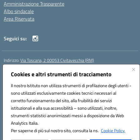
Amministrazione Trasparente
Albo sindacale
Area Riservata
Seguici su:
Indirizzo:
Via Toscana, 2 00053 Civitavecchia (RM)
Centralino:
076631482
Email:
rmic8b900g@istruzione.it
Posta elettronica certificata (PEC):
Cookies e altri strumenti di tracciamento
rmic8b900g@pec.istruzione.it
Codice fiscale: 91038380589
Il nostro Istituto non utilizza strumenti di profilazione degli utenti -
Codice meccanografico:
RMIC8B900G
sono utilizzati esclusivamente cookies tecnici necessari al
Codice Indice delle Pubbliche Amministrazioni (IPA): istsc_rmic8b900g
corretto funzionamento del sito, alla fruibilità dei servizi
Codice unico di fatturazione (CUF): UFP4NO
istituzionali e alla sua accessibilità – sono utilizzati, inoltre,
strumenti statistici anonimizzati messi a disposizione da Web
Analytics Italia.
Hosting & Powered by 3D Solution S.r.l.
Per saperne di più sul nostro sito, consulta la ns.
Cookie Policy.
Concept & Design by Designers Italia