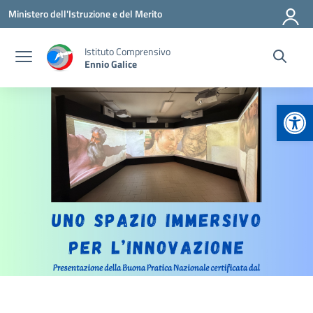
Vai ai contenuti
Vai al menu di navigazione
Vai al footer
Ministero dell'Istruzione e del Merito
Istituto Comprensivo
Ennio Galice
Apr