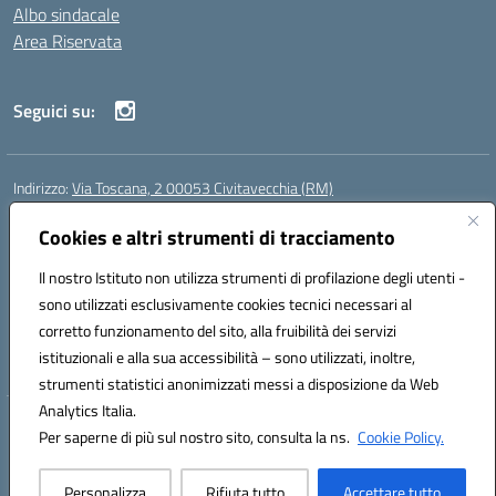
Albo sindacale
Area Riservata
Seguici su:
Indirizzo:
Via Toscana, 2 00053 Civitavecchia (RM)
Centralino:
076631482
Email:
rmic8b900g@istruzione.it
Posta elettronica certificata (PEC):
Cookies e altri strumenti di tracciamento
rmic8b900g@pec.istruzione.it
Codice fiscale: 91038380589
Il nostro Istituto non utilizza strumenti di profilazione degli utenti -
Codice meccanografico:
RMIC8B900G
sono utilizzati esclusivamente cookies tecnici necessari al
Codice Indice delle Pubbliche Amministrazioni (IPA): istsc_rmic8b900g
corretto funzionamento del sito, alla fruibilità dei servizi
Codice unico di fatturazione (CUF): UFP4NO
istituzionali e alla sua accessibilità – sono utilizzati, inoltre,
strumenti statistici anonimizzati messi a disposizione da Web
Analytics Italia.
Hosting & Powered by 3D Solution S.r.l.
Per saperne di più sul nostro sito, consulta la ns.
Cookie Policy.
Concept & Design by Designers Italia
Personalizza
Rifiuta tutto
Accettare tutto