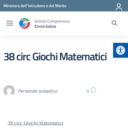
Vai ai contenuti
Vai al menu di navigazione
Vai al footer
Ministero dell'Istruzione e del Merito
Istituto Comprensivo
Ennio Galice
Apr
38 circ Giochi Matematici
Personale scolastico
0
38 circ Giochi Matematici