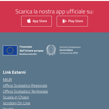
Scarica la nostra app ufficiale su:
App Store
Play Store
Istituto Comprensivo
Ennio Galice
Civitavecchia (RM)
— Visita la pagina iniziale della scuola
Link Esterni
MIUR
Ufficio Scolastico Regionale
Ufficio Scolastico Territoriale
Scuola in Chiaro
Iscrizioni On Line
Invalsi