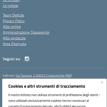
Le notizie
Team Digitale
Privacy Policy
Albo online
Amministrazione Trasparente
Albo sindacale
Area Riservata
Seguici su:
Indirizzo:
Via Toscana, 2 00053 Civitavecchia (RM)
Centralino:
076631482
Email:
rmic8b900g@istruzione.it
Posta elettronica certificata (PEC):
Cookies e altri strumenti di tracciamento
rmic8b900g@pec.istruzione.it
Codice fiscale: 91038380589
Il nostro Istituto non utilizza strumenti di profilazione degli utenti -
Codice meccanografico:
RMIC8B900G
sono utilizzati esclusivamente cookies tecnici necessari al
Codice Indice delle Pubbliche Amministrazioni (IPA): istsc_rmic8b900g
corretto funzionamento del sito, alla fruibilità dei servizi