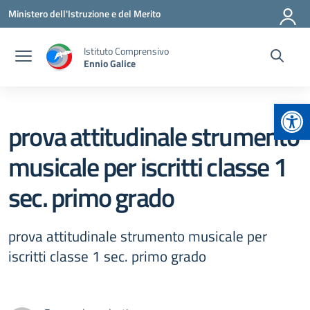
Vai ai contenuti
Vai al menu di navigazione
Vai al footer
Ministero dell'Istruzione e del Merito
Istituto Comprensivo
Ennio Galice
Apr
prova attitudinale strumento
musicale per iscritti classe 1
sec. primo grado
prova attitudinale strumento musicale per
iscritti classe 1 sec. primo grado