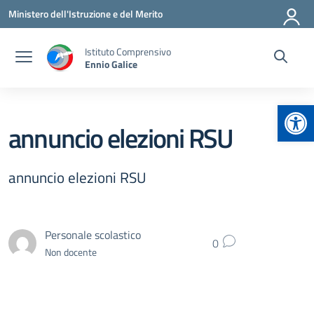
Vai ai contenuti
Vai al menu di navigazione
Vai al footer
Ministero dell'Istruzione e del Merito
Istituto Comprensivo
Ennio Galice
Apr
annuncio elezioni RSU
annuncio elezioni RSU
Personale scolastico
0
Non docente