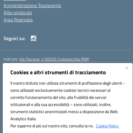
Amministrazione Trasparente
Albo sindacale
Area Riservata
Seguici su:
Indirizzo:
Via Toscana, 2 00053 Civitavecchia (RM)
Centralino:
076631482
Email:
rmic8b900g@istruzione.it
Posta elettronica certificata (PEC):
Cookies e altri strumenti di tracciamento
rmic8b900g@pec.istruzione.it
Codice fiscale: 91038380589
Il nostro Istituto non utilizza strumenti di profilazione degli utenti -
Codice meccanografico:
RMIC8B900G
sono utilizzati esclusivamente cookies tecnici necessari al
Codice Indice delle Pubbliche Amministrazioni (IPA): istsc_rmic8b900g
corretto funzionamento del sito, alla fruibilità dei servizi
Codice unico di fatturazione (CUF): UFP4NO
istituzionali e alla sua accessibilità – sono utilizzati, inoltre,
strumenti statistici anonimizzati messi a disposizione da Web
Analytics Italia.
Hosting & Powered by 3D Solution S.r.l.
Per saperne di più sul nostro sito, consulta la ns.
Cookie Policy.
Concept & Design by Designers Italia