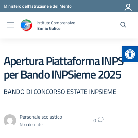
Vai ai contenuti
Vai al menu di navigazione
Vai al footer
Ministero dell'Istruzione e del Merito
Istituto Comprensivo
Ennio Galice
Apr
Apertura Piattaforma INPS
per Bando INPSieme 2025
BANDO DI CONCORSO ESTATE INPSIEME
Personale scolastico
0
Non docente