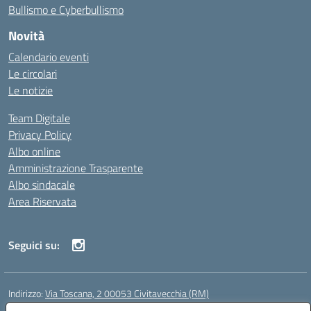
Bullismo e Cyberbullismo
Novità
Calendario eventi
Le circolari
Le notizie
Team Digitale
Privacy Policy
Albo online
Amministrazione Trasparente
Albo sindacale
Area Riservata
Seguici su:
Indirizzo:
Via Toscana, 2 00053 Civitavecchia (RM)
Centralino:
076631482
Email:
rmic8b900g@istruzione.it