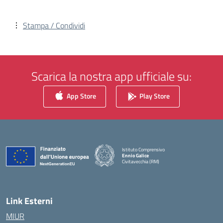
Stampa / Condividi
Scarica la nostra app ufficiale su:
App Store
Play Store
Istituto Comprensivo
Ennio Galice
Civitavecchia (RM)
— Visita la pagina iniziale della scuola
Link Esterni
MIUR