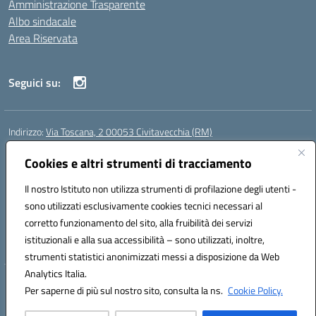
Amministrazione Trasparente
Albo sindacale
Area Riservata
Seguici su:
Indirizzo:
Via Toscana, 2 00053 Civitavecchia (RM)
Centralino:
076631482
Email:
rmic8b900g@istruzione.it
Posta elettronica certificata (PEC):
Cookies e altri strumenti di tracciamento
rmic8b900g@pec.istruzione.it
Codice fiscale: 91038380589
Il nostro Istituto non utilizza strumenti di profilazione degli utenti -
Codice meccanografico:
RMIC8B900G
sono utilizzati esclusivamente cookies tecnici necessari al
Codice Indice delle Pubbliche Amministrazioni (IPA): istsc_rmic8b900g
corretto funzionamento del sito, alla fruibilità dei servizi
Codice unico di fatturazione (CUF): UFP4NO
istituzionali e alla sua accessibilità – sono utilizzati, inoltre,
strumenti statistici anonimizzati messi a disposizione da Web
Analytics Italia.
Hosting & Powered by 3D Solution S.r.l.
Per saperne di più sul nostro sito, consulta la ns.
Cookie Policy.
Concept & Design by Designers Italia