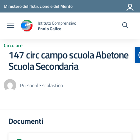
Vai ai contenuti
Vai al menu di navigazione
Vai al footer
Ministero dell'Istruzione e del Merito
Istituto Comprensivo
Ennio Galice
Circolare
147 circ campo scuola Abetone
Scuola Secondaria
Personale scolastico
Documenti