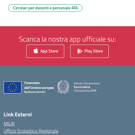
Circolari per docenti e personale ATA
Scarica la nostra app ufficiale su:
App Store
Play Store
Istituto Comprensivo
Ennio Galice
Civitavecchia (RM)
— Visita la pagina iniziale della scuola
Link Esterni
MIUR
Ufficio Scolastico Regionale