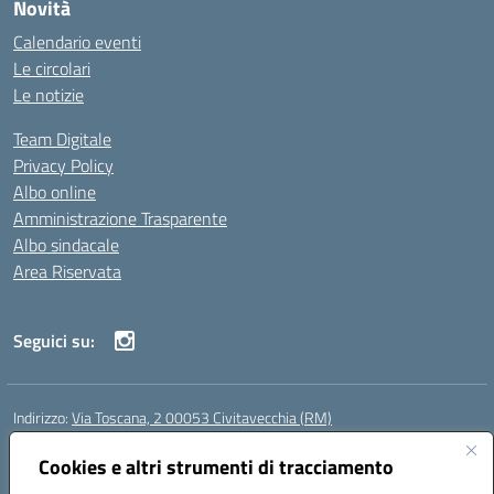
Novità
Calendario eventi
Le circolari
Le notizie
Team Digitale
Privacy Policy
Albo online
Amministrazione Trasparente
Albo sindacale
Area Riservata
Seguici su:
Indirizzo:
Via Toscana, 2 00053 Civitavecchia (RM)
Centralino:
076631482
Email:
rmic8b900g@istruzione.it
Posta elettronica certificata (PEC):
Cookies e altri strumenti di tracciamento
rmic8b900g@pec.istruzione.it