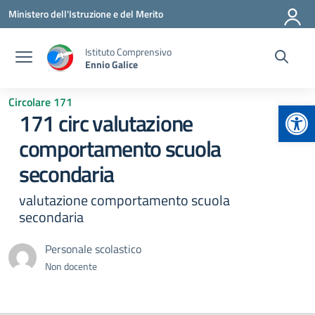
Vai ai contenuti
Vai al menu di navigazione
Vai al footer
Ministero dell'Istruzione e del Merito
Istituto Comprensivo
Ennio Galice
Circolare 171
Apr
171 circ valutazione
comportamento scuola
secondaria
valutazione comportamento scuola
secondaria
Personale scolastico
Non docente