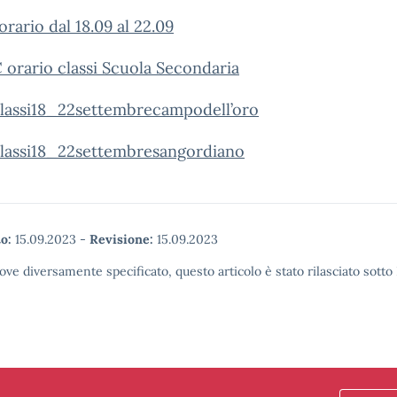
 orario dal 18.09 al 22.09
 orario classi Scuola Secondaria
classi18_22settembrecampodell’oro
classi18_22settembresangordiano
o:
15.09.2023
-
Revisione:
15.09.2023
ove diversamente specificato, questo articolo è stato rilasciato sott