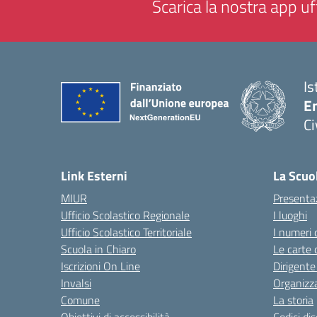
Scarica la nostra app uff
Is
En
Ci
— 
Link Esterni
La Scuo
MIUR
Presenta
Ufficio Scolastico Regionale
I luoghi
Ufficio Scolastico Territoriale
I numeri 
Scuola in Chiaro
Le carte 
Iscrizioni On Line
Dirigente
Invalsi
Organizz
Comune
La storia