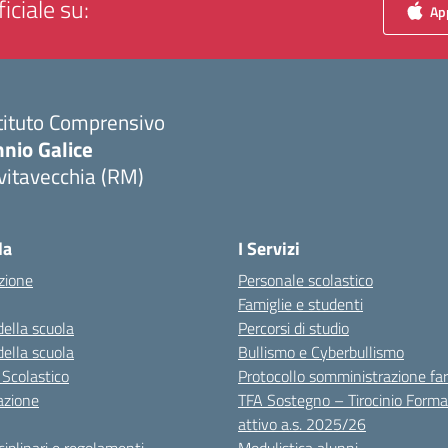
iciale su:
App
tituto Comprensivo
nio Galice
vitavecchia (RM)
Visita la pagina iniziale della scuola
la
I Servizi
zione
Personale scolastico
Famiglie e studenti
della scuola
Percorsi di studio
della scuola
Bullismo e Cyberbullismo
 Scolastico
Protocollo somministrazione fa
azione
TFA Sostegno – Tirocinio Forma
attivo a.s. 2025/26