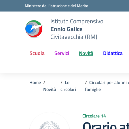
Vai ai contenuti
Vai al menu di navigazione
Vai al footer
Ministero dell'Istruzione e del Merito
Istituto Comprensivo
Ennio Galice
Civitavecchia (RM)
Scuola
Servizi
Novità
Didattica
Home
Le
Circolari per alunni 
Novità
circolari
famiglie
Circolare 14
Orario at