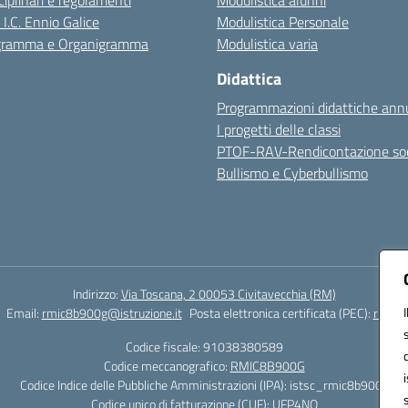
sciplinari e regolamenti
Modulistica alunni
 I.C. Ennio Galice
Modulistica Personale
igramma e Organigramma
Modulistica varia
Didattica
Programmazioni didattiche annu
I progetti delle classi
PTOF-RAV-Rendicontazione soc
Bullismo e Cyberbullismo
Indirizzo:
Via Toscana, 2 00053 Civitavecchia (RM)
Email:
rmic8b900g@istruzione.it
Posta elettronica certificata (PEC):
rmic8b
Codice fiscale: 91038380589
Codice meccanografico:
RMIC8B900G
Codice Indice delle Pubbliche Amministrazioni (IPA): istsc_rmic8b900g
Codice unico di fatturazione (CUF): UFP4NO