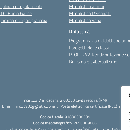
sciplinari e regolamenti
Modulistica alunni
 I.C. Ennio Galice
Modulistica Personale
igramma e Organigramma
Modulistica varia
Didattica
Programmazioni didattiche annu
I progetti delle classi
PTOF-RAV-Rendicontazione soc
Bullismo e Cyberbullismo
Indirizzo:
Via Toscana, 2 00053 Civitavecchia (RM)
Email:
rmic8b900g@istruzione.it
Posta elettronica certificata (PEC):
rmic8b
Codice fiscale: 91038380589
Codice meccanografico:
RMIC8B900G
Codice Indice delle Pubbliche Amministrazioni (IPA): istsc_rmic8b900g