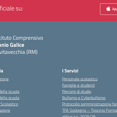
iciale su:
App
tituto Comprensivo
nio Galice
vitavecchia (RM)
Visita la pagina iniziale della scuola
la
I Servizi
zione
Personale scolastico
Famiglie e studenti
della scuola
Percorsi di studio
della scuola
Bullismo e Cyberbullismo
 Scolastico
Protocollo somministrazione fa
azione
TFA Sostegno – Tirocinio Forma
attivo a.s. 2025/26