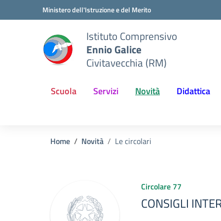
Vai ai contenuti
Vai al menu di navigazione
Vai al footer
Ministero dell'Istruzione e del Merito
Istituto Comprensivo
Ennio Galice
Civitavecchia (RM)
Scuola
Servizi
Novità
Didattica
Home
Novità
Le circolari
Circolare 77
CONSIGLI INTE