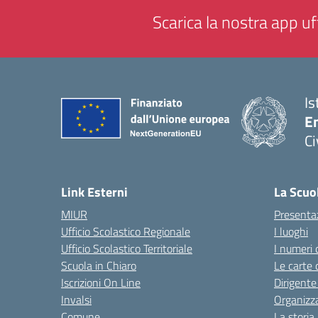
Scarica la nostra app uff
Is
En
Ci
— 
Link Esterni
La Scuo
MIUR
Presenta
Ufficio Scolastico Regionale
I luoghi
Ufficio Scolastico Territoriale
I numeri 
Scuola in Chiaro
Le carte 
Iscrizioni On Line
Dirigente
Invalsi
Organizz
Comune
La storia