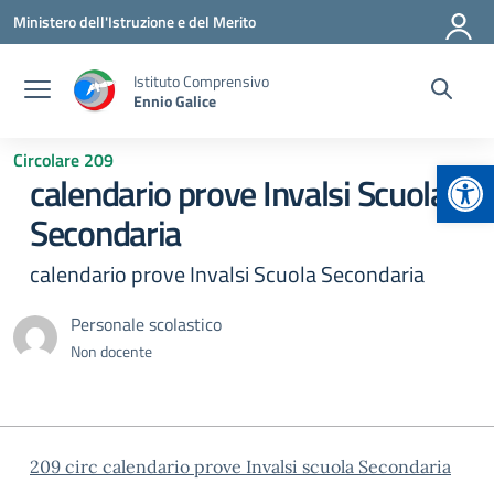
Vai ai contenuti
Vai al menu di navigazione
Vai al footer
Ministero dell'Istruzione e del Merito
Istituto Comprensivo
Ennio Galice
Circolare 209
Apr
calendario prove Invalsi Scuola
Secondaria
calendario prove Invalsi Scuola Secondaria
Personale scolastico
Non docente
209 circ calendario prove Invalsi scuola Secondaria