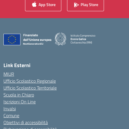
App Store
Play Store
Istituto Comprensivo
Ennio Galice
Civitavecchia (RM)
— Visita la pagina iniziale della scuola
Link Esterni
MIUR
Ufficio Scolastico Regionale
Ufficio Scolastico Territoriale
Scuola in Chiaro
Iscrizioni On Line
Invalsi
Comune
Obiettivi di accessibilità