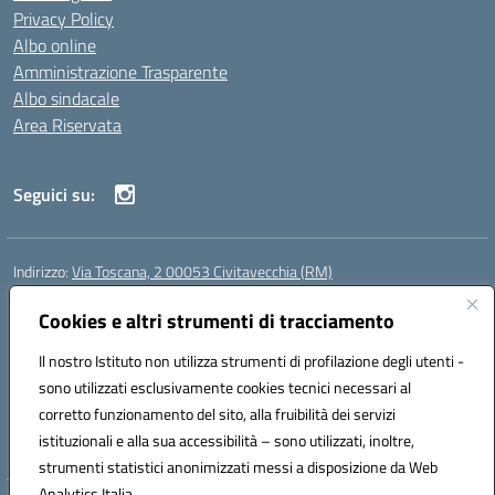
Privacy Policy
Albo online
Amministrazione Trasparente
Albo sindacale
Area Riservata
Seguici su:
Indirizzo:
Via Toscana, 2 00053 Civitavecchia (RM)
Centralino:
076631482
Email:
rmic8b900g@istruzione.it
Posta elettronica certificata (PEC):
Cookies e altri strumenti di tracciamento
rmic8b900g@pec.istruzione.it
Codice fiscale: 91038380589
Il nostro Istituto non utilizza strumenti di profilazione degli utenti -
Codice meccanografico:
RMIC8B900G
sono utilizzati esclusivamente cookies tecnici necessari al
Codice Indice delle Pubbliche Amministrazioni (IPA): istsc_rmic8b900g
corretto funzionamento del sito, alla fruibilità dei servizi
Codice unico di fatturazione (CUF): UFP4NO
istituzionali e alla sua accessibilità – sono utilizzati, inoltre,
strumenti statistici anonimizzati messi a disposizione da Web
Analytics Italia.