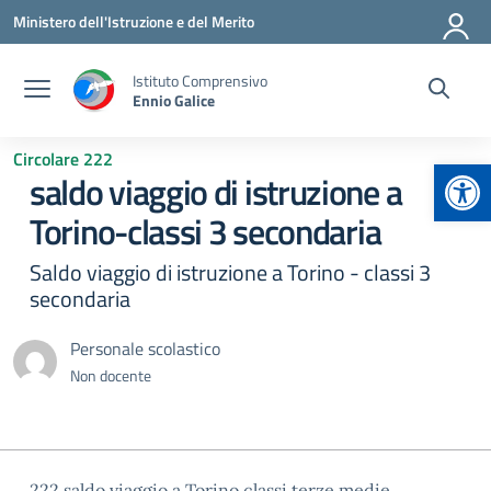
Vai ai contenuti
Vai al menu di navigazione
Vai al footer
Ministero dell'Istruzione e del Merito
Istituto Comprensivo
Ennio Galice
Circolare 222
Apr
saldo viaggio di istruzione a
Torino-classi 3 secondaria
Saldo viaggio di istruzione a Torino - classi 3
secondaria
Personale scolastico
Non docente
222 saldo viaggio a Torino classi terze medie