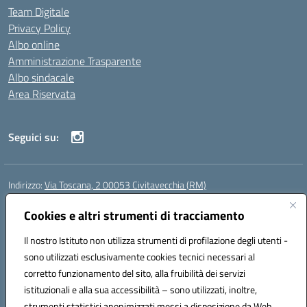
Team Digitale
Privacy Policy
Albo online
Amministrazione Trasparente
Albo sindacale
Area Riservata
Seguici su:
Indirizzo:
Via Toscana, 2 00053 Civitavecchia (RM)
Centralino:
076631482
Email:
rmic8b900g@istruzione.it
Posta elettronica certificata (PEC):
Cookies e altri strumenti di tracciamento
rmic8b900g@pec.istruzione.it
Codice fiscale: 91038380589
Il nostro Istituto non utilizza strumenti di profilazione degli utenti -
Codice meccanografico:
RMIC8B900G
sono utilizzati esclusivamente cookies tecnici necessari al
Codice Indice delle Pubbliche Amministrazioni (IPA): istsc_rmic8b900g
corretto funzionamento del sito, alla fruibilità dei servizi
Codice unico di fatturazione (CUF): UFP4NO
istituzionali e alla sua accessibilità – sono utilizzati, inoltre,
strumenti statistici anonimizzati messi a disposizione da Web