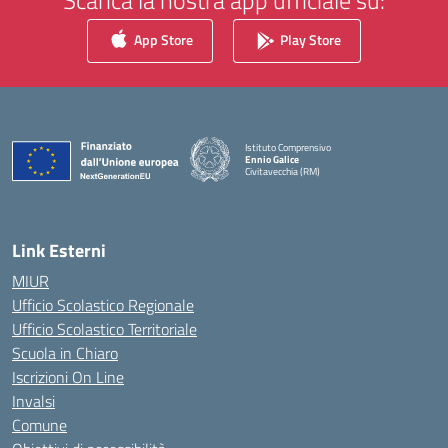
Scarica la nostra app ufficiale su:
App Store
Play Store
Istituto Comprensivo
Ennio Galice
Civitavecchia (RM)
— Visita la pagina iniziale della scuola
Link Esterni
MIUR
Ufficio Scolastico Regionale
Ufficio Scolastico Territoriale
Scuola in Chiaro
Iscrizioni On Line
Invalsi
Comune