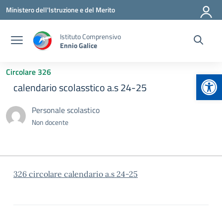
Vai ai contenuti
Vai al menu di navigazione
Vai al footer
Ministero dell'Istruzione e del Merito
Istituto Comprensivo
Ennio Galice
Circolare 326
Apr
calendario scolasstico a.s 24-25
Personale scolastico
Non docente
326 circolare calendario a.s 24-25