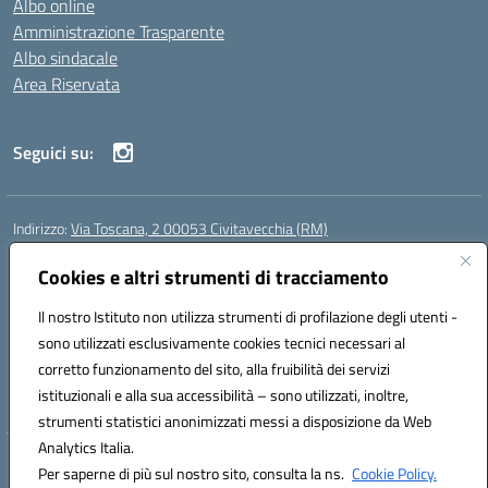
Albo online
Amministrazione Trasparente
Albo sindacale
Area Riservata
Seguici su:
Indirizzo:
Via Toscana, 2 00053 Civitavecchia (RM)
Centralino:
076631482
Email:
rmic8b900g@istruzione.it
Posta elettronica certificata (PEC):
Cookies e altri strumenti di tracciamento
rmic8b900g@pec.istruzione.it
Codice fiscale: 91038380589
Il nostro Istituto non utilizza strumenti di profilazione degli utenti -
Codice meccanografico:
RMIC8B900G
sono utilizzati esclusivamente cookies tecnici necessari al
Codice Indice delle Pubbliche Amministrazioni (IPA): istsc_rmic8b900g
corretto funzionamento del sito, alla fruibilità dei servizi
Codice unico di fatturazione (CUF): UFP4NO
istituzionali e alla sua accessibilità – sono utilizzati, inoltre,
strumenti statistici anonimizzati messi a disposizione da Web
Analytics Italia.
Hosting & Powered by 3D Solution S.r.l.
Per saperne di più sul nostro sito, consulta la ns.
Cookie Policy.