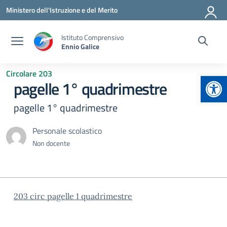
Vai ai contenuti
Vai al menu di navigazione
Vai al footer
Ministero dell'Istruzione e del Merito
Istituto Comprensivo
Ennio Galice
Circolare 203
Apr
pagelle 1° quadrimestre
pagelle 1° quadrimestre
Personale scolastico
Non docente
203 circ pagelle 1 quadrimestre