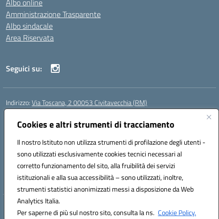
Albo online
Amministrazione Trasparente
Albo sindacale
Area Riservata
Seguici su:
Indirizzo:
Via Toscana, 2 00053 Civitavecchia (RM)
Centralino:
076631482
Email:
rmic8b900g@istruzione.it
Posta elettronica certificata (PEC):
Cookies e altri strumenti di tracciamento
rmic8b900g@pec.istruzione.it
Codice fiscale: 91038380589
Il nostro Istituto non utilizza strumenti di profilazione degli utenti -
Codice meccanografico:
RMIC8B900G
sono utilizzati esclusivamente cookies tecnici necessari al
Codice Indice delle Pubbliche Amministrazioni (IPA): istsc_rmic8b900g
corretto funzionamento del sito, alla fruibilità dei servizi
Codice unico di fatturazione (CUF): UFP4NO
istituzionali e alla sua accessibilità – sono utilizzati, inoltre,
strumenti statistici anonimizzati messi a disposizione da Web
Analytics Italia.
Hosting & Powered by 3D Solution S.r.l.
Per saperne di più sul nostro sito, consulta la ns.
Cookie Policy.