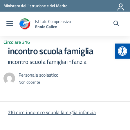
Vai ai contenuti
Vai al menu di navigazione
Vai al footer
Ministero dell'Istruzione e del Merito
Istituto Comprensivo
Ennio Galice
Circolare 316
Apr
incontro scuola famiglia
incontro scuola famiglia infanzia
Personale scolastico
Non docente
316 circ incontro scuola famiglia infanzia