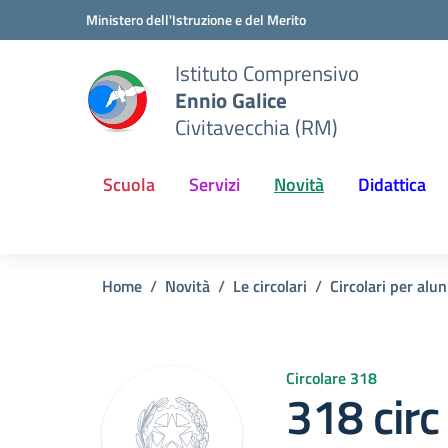
Vai ai contenuti
Vai al menu di navigazione
Vai al footer
Ministero dell'Istruzione e del Merito
Istituto Comprensivo
Ennio Galice
Civitavecchia (RM)
Scuola
Servizi
Novità
Didattica
Home
Novità
Le circolari
Circolari per alun
Circolare 318
318 circ