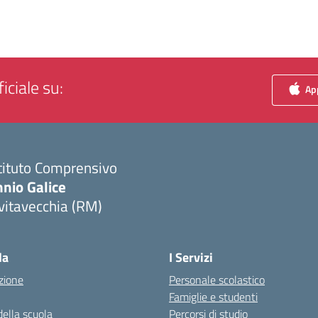
iciale su:
App
tituto Comprensivo
nio Galice
vitavecchia (RM)
Visita la pagina iniziale della scuola
la
I Servizi
zione
Personale scolastico
Famiglie e studenti
della scuola
Percorsi di studio