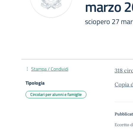
marzo 
sciopero 27 ma
Stampa / Condividi
318 cir
Tipologia
Copia d
Circolari per alunni e famiglie
Pubblicat
Eccetto d