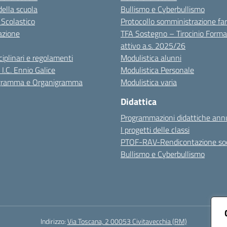
della scuola
Bullismo e Cyberbullismo
 Scolastico
Protocollo somministrazione fa
azione
TFA Sostegno – Tirocinio Forma
attivo a.s. 2025/26
sciplinari e regolamenti
Modulistica alunni
 I.C. Ennio Galice
Modulistica Personale
igramma e Organigramma
Modulistica varia
Didattica
Programmazioni didattiche annu
I progetti delle classi
PTOF-RAV-Rendicontazione soc
Bullismo e Cyberbullismo
Indirizzo:
Via Toscana, 2 00053 Civitavecchia (RM)