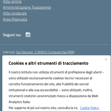
Albo online
Amministrazione Trasparente
Albo sindacale
Area Riservata
Seguici su:
Indirizzo:
Via Toscana, 2 00053 Civitavecchia (RM)
Centralino:
076631482
Email:
rmic8b900g@istruzione.it
Posta elettronica certificata (PEC):
Cookies e altri strumenti di tracciamento
rmic8b900g@pec.istruzione.it
Codice fiscale: 91038380589
Il nostro Istituto non utilizza strumenti di profilazione degli utenti -
Codice meccanografico:
RMIC8B900G
sono utilizzati esclusivamente cookies tecnici necessari al
Codice Indice delle Pubbliche Amministrazioni (IPA): istsc_rmic8b900g
corretto funzionamento del sito, alla fruibilità dei servizi
Codice unico di fatturazione (CUF): UFP4NO
istituzionali e alla sua accessibilità – sono utilizzati, inoltre,
strumenti statistici anonimizzati messi a disposizione da Web
Analytics Italia.
Hosting & Powered by 3D Solution S.r.l.
Per saperne di più sul nostro sito, consulta la ns.
Cookie Policy.