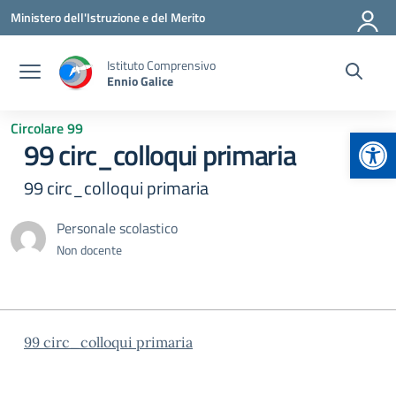
Vai ai contenuti
Vai al menu di navigazione
Vai al footer
Ministero dell'Istruzione e del Merito
Istituto Comprensivo
Ennio Galice
Circolare 99
Apr
99 circ_colloqui primaria
99 circ_colloqui primaria
Personale scolastico
Non docente
99 circ_colloqui primaria