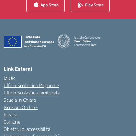
App Store
Play Store
Istituto Comprensivo
Ennio Galice
Civitavecchia (RM)
— Visita la pagina iniziale della scuola
Link Esterni
MIUR
Ufficio Scolastico Regionale
Ufficio Scolastico Territoriale
Scuola in Chiaro
Iscrizioni On Line
Invalsi
Comune
Obiettivi di accessibilità