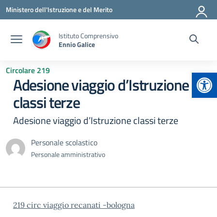
Vai ai contenuti
Vai al menu di navigazione
Vai al footer
Ministero dell'Istruzione e del Merito
Istituto Comprensivo
Ennio Galice
Circolare 219
Apr
Adesione viaggio d’Istruzione
classi terze
Adesione viaggio d’Istruzione classi terze
Personale scolastico
Personale amministrativo
219 circ viaggio recanati -bologna