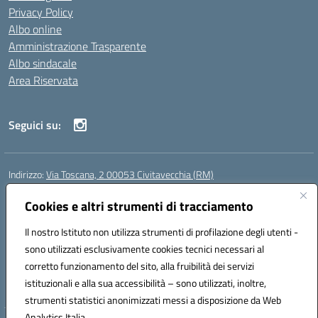
Privacy Policy
Albo online
Amministrazione Trasparente
Albo sindacale
Area Riservata
Seguici su:
Indirizzo:
Via Toscana, 2 00053 Civitavecchia (RM)
Centralino:
076631482
Email:
rmic8b900g@istruzione.it
Posta elettronica certificata (PEC):
Cookies e altri strumenti di tracciamento
rmic8b900g@pec.istruzione.it
Codice fiscale: 91038380589
Il nostro Istituto non utilizza strumenti di profilazione degli utenti -
Codice meccanografico:
RMIC8B900G
sono utilizzati esclusivamente cookies tecnici necessari al
Codice Indice delle Pubbliche Amministrazioni (IPA): istsc_rmic8b900g
corretto funzionamento del sito, alla fruibilità dei servizi
Codice unico di fatturazione (CUF): UFP4NO
istituzionali e alla sua accessibilità – sono utilizzati, inoltre,
strumenti statistici anonimizzati messi a disposizione da Web
Analytics Italia.