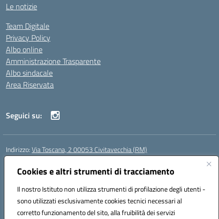
Le notizie
Team Digitale
Privacy Policy
Albo online
Amministrazione Trasparente
Albo sindacale
Area Riservata
Seguici su:
Indirizzo:
Via Toscana, 2 00053 Civitavecchia (RM)
Centralino:
076631482
Email:
rmic8b900g@istruzione.it
Posta elettronica certificata (PEC):
Cookies e altri strumenti di tracciamento
rmic8b900g@pec.istruzione.it
Codice fiscale: 91038380589
Il nostro Istituto non utilizza strumenti di profilazione degli utenti -
Codice meccanografico:
RMIC8B900G
sono utilizzati esclusivamente cookies tecnici necessari al
Codice Indice delle Pubbliche Amministrazioni (IPA): istsc_rmic8b900g
corretto funzionamento del sito, alla fruibilità dei servizi
Codice unico di fatturazione (CUF): UFP4NO