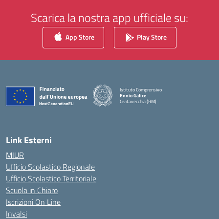
Scarica la nostra app ufficiale su:
App Store
Play Store
Istituto Comprensivo
Ennio Galice
Civitavecchia (RM)
— Visita la pagina iniziale della scuola
Link Esterni
MIUR
Ufficio Scolastico Regionale
Ufficio Scolastico Territoriale
Scuola in Chiaro
Iscrizioni On Line
Invalsi