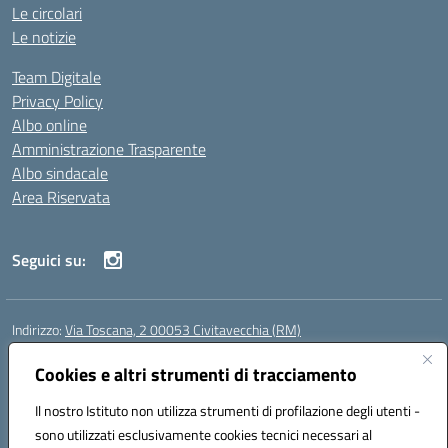
Le circolari
Le notizie
Team Digitale
Privacy Policy
Albo online
Amministrazione Trasparente
Albo sindacale
Area Riservata
Seguici su:
Indirizzo:
Via Toscana, 2 00053 Civitavecchia (RM)
Centralino:
076631482
Email:
rmic8b900g@istruzione.it
Posta elettronica certificata (PEC):
Cookies e altri strumenti di tracciamento
rmic8b900g@pec.istruzione.it
Codice fiscale: 91038380589
Il nostro Istituto non utilizza strumenti di profilazione degli utenti -
Codice meccanografico:
RMIC8B900G
sono utilizzati esclusivamente cookies tecnici necessari al