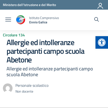
Vai ai contenuti
Vai al menu di navigazione
Vai al footer
Ministero dell'Istruzione e del Merito
Istituto Comprensivo
Ennio Galice
Circolare 134
Apr
Allergie ed intolleranze
partecipanti campo scuola
Abetone
Allergie ed intolleranze partecipanti campo
scuola Abetone
Personale scolastico
Non docente