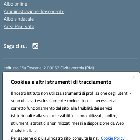
Albo online
Amministrazione Trasparente
Albo sindacale
Area Riservata
Seguici su:
Indirizzo:
Via Toscana, 2 00053 Civitavecchia (RM)
Centralino:
076631482
Email:
rmic8b900g@istruzione.it
Posta elettronica certificata (PEC):
Cookies e altri strumenti di tracciamento
rmic8b900g@pec.istruzione.it
Codice fiscale: 91038380589
Il nostro Istituto non utilizza strumenti di profilazione degli utenti -
Codice meccanografico:
RMIC8B900G
sono utilizzati esclusivamente cookies tecnici necessari al
Codice Indice delle Pubbliche Amministrazioni (IPA): istsc_rmic8b900g
corretto funzionamento del sito, alla fruibilità dei servizi
Codice unico di fatturazione (CUF): UFP4NO
istituzionali e alla sua accessibilità – sono utilizzati, inoltre,
strumenti statistici anonimizzati messi a disposizione da Web
Analytics Italia.
Hosting & Powered by 3D Solution S.r.l.
Per saperne di più sul nostro sito, consulta la ns.
Cookie Policy.