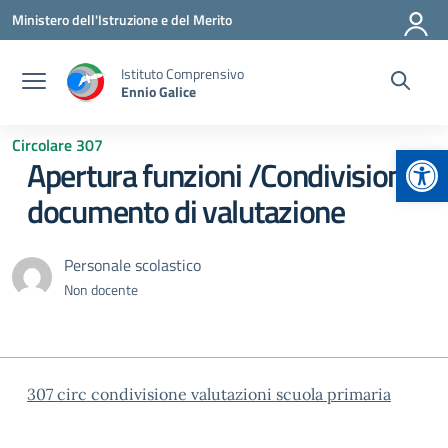
Vai ai contenuti
Vai al menu di navigazione
Vai al footer
Ministero dell'Istruzione e del Merito
Istituto Comprensivo
Ennio Galice
Circolare 307
Apr
Apertura funzioni /Condivisione
documento di valutazione
Personale scolastico
Non docente
307 circ condivisione valutazioni scuola primaria