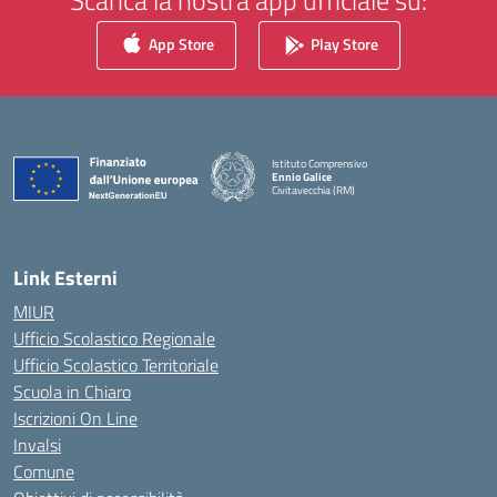
Scarica la nostra app ufficiale su:
App Store
Play Store
Istituto Comprensivo
Ennio Galice
Civitavecchia (RM)
— Visita la pagina iniziale della scuola
Link Esterni
MIUR
Ufficio Scolastico Regionale
Ufficio Scolastico Territoriale
Scuola in Chiaro
Iscrizioni On Line
Invalsi
Comune