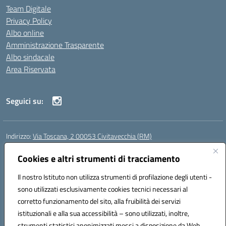
Team Digitale
Privacy Policy
Albo online
Amministrazione Trasparente
Albo sindacale
Area Riservata
Seguici su:
Indirizzo:
Via Toscana, 2 00053 Civitavecchia (RM)
Centralino:
076631482
Email:
rmic8b900g@istruzione.it
Posta elettronica certificata (PEC):
Cookies e altri strumenti di tracciamento
rmic8b900g@pec.istruzione.it
Codice fiscale: 91038380589
Il nostro Istituto non utilizza strumenti di profilazione degli utenti -
Codice meccanografico:
RMIC8B900G
sono utilizzati esclusivamente cookies tecnici necessari al
Codice Indice delle Pubbliche Amministrazioni (IPA): istsc_rmic8b900g
corretto funzionamento del sito, alla fruibilità dei servizi
Codice unico di fatturazione (CUF): UFP4NO
istituzionali e alla sua accessibilità – sono utilizzati, inoltre,
strumenti statistici anonimizzati messi a disposizione da Web