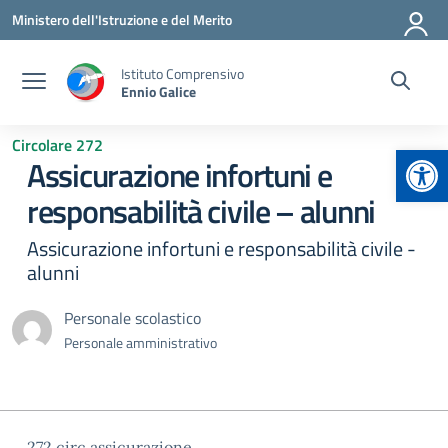
Vai ai contenuti
Vai al menu di navigazione
Vai al footer
Ministero dell'Istruzione e del Merito
Istituto Comprensivo
Ennio Galice
Circolare 272
Apr
Assicurazione infortuni e
responsabilità civile – alunni
Assicurazione infortuni e responsabilità civile -
alunni
Personale scolastico
Personale amministrativo
272 circ assicurazione