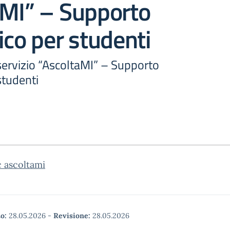
aMI” – Supporto
ico per studenti
servizio “AscoltaMI” – Supporto
studenti
c ascoltami
o:
28.05.2026
-
Revisione:
28.05.2026