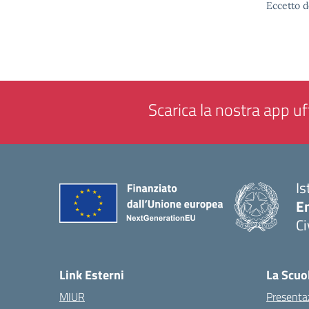
Eccetto d
Scarica la nostra app uff
Is
En
Ci
— 
Link Esterni
La Scuo
MIUR
Presenta