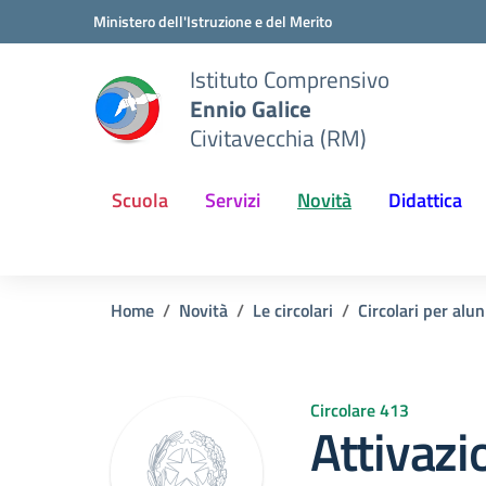
Vai ai contenuti
Vai al menu di navigazione
Vai al footer
Ministero dell'Istruzione e del Merito
Istituto Comprensivo
Ennio Galice
Civitavecchia (RM)
Scuola
Servizi
Novità
Didattica
Home
Novità
Le circolari
Circolari per alun
Circolare 413
Attivazi