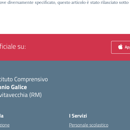
ove diversamente specificato, questo articolo è stato rilasciato sott
iciale su:
App
tituto Comprensivo
nio Galice
vitavecchia (RM)
Visita la pagina iniziale della scuola
la
I Servizi
zione
Personale scolastico