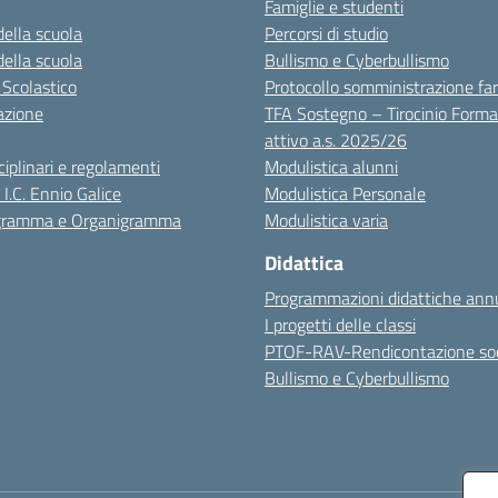
Famiglie e studenti
della scuola
Percorsi di studio
della scuola
Bullismo e Cyberbullismo
 Scolastico
Protocollo somministrazione fa
azione
TFA Sostegno – Tirocinio Forma
attivo a.s. 2025/26
sciplinari e regolamenti
Modulistica alunni
 I.C. Ennio Galice
Modulistica Personale
igramma e Organigramma
Modulistica varia
Didattica
Programmazioni didattiche annu
I progetti delle classi
PTOF-RAV-Rendicontazione soc
Bullismo e Cyberbullismo