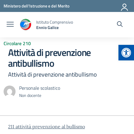
Vai ai contenuti
Vai al menu di navigazione
Vai al footer
Ministero dell'Istruzione e del Merito
Istituto Comprensivo
Ennio Galice
Circolare 210
Apr
Attività di prevenzione
antibullismo
Attività di prevenzione antibullismo
Personale scolastico
Non docente
211 attività prevenzione al bullismo