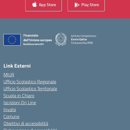
App Store
Play Store
Istituto Comprensivo
Ennio Galice
Civitavecchia (RM)
— Visita la pagina iniziale della scuola
Link Esterni
MIUR
Ufficio Scolastico Regionale
Ufficio Scolastico Territoriale
Scuola in Chiaro
Iscrizioni On Line
Invalsi
Comune
Obiettivi di accessibilità