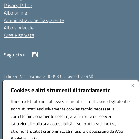
Privacy Policy
Albo online
Amministrazione Trasparente
Albo sindacale
Area Riservata
Seguici su:
Indirizzo:
Via Toscana, 2 00053 Civitavecchia (RM)
Centralino:
076631482
Email:
rmic8b900g@istruzione.it
Posta elettronica certificata (PEC):
Cookies e altri strumenti di tracciamento
rmic8b900g@pec.istruzione.it
Codice fiscale: 91038380589
Il nostro Istituto non utilizza strumenti di profilazione degli utenti -
Codice meccanografico:
RMIC8B900G
sono utilizzati esclusivamente cookies tecnici necessari al
Codice Indice delle Pubbliche Amministrazioni (IPA): istsc_rmic8b900g
corretto funzionamento del sito, alla fruibilità dei servizi
Codice unico di fatturazione (CUF): UFP4NO
istituzionali e alla sua accessibilità – sono utilizzati, inoltre,
strumenti statistici anonimizzati messi a disposizione da Web
Analytics Italia.