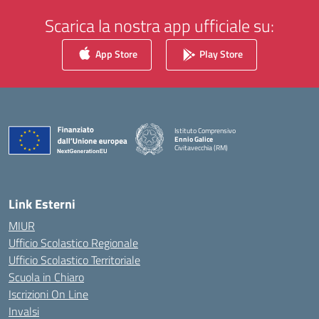
Scarica la nostra app ufficiale su:
App Store
Play Store
Istituto Comprensivo
Ennio Galice
Civitavecchia (RM)
— Visita la pagina iniziale della scuola
Link Esterni
MIUR
Ufficio Scolastico Regionale
Ufficio Scolastico Territoriale
Scuola in Chiaro
Iscrizioni On Line
Invalsi