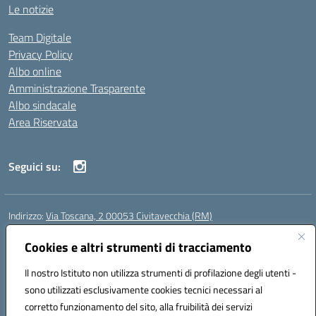
Le notizie
Team Digitale
Privacy Policy
Albo online
Amministrazione Trasparente
Albo sindacale
Area Riservata
Seguici su:
Indirizzo:
Via Toscana, 2 00053 Civitavecchia (RM)
Centralino:
076631482
Email:
rmic8b900g@istruzione.it
Posta elettronica certificata (PEC):
Cookies e altri strumenti di tracciamento
rmic8b900g@pec.istruzione.it
Codice fiscale: 91038380589
Il nostro Istituto non utilizza strumenti di profilazione degli utenti -
Codice meccanografico:
RMIC8B900G
sono utilizzati esclusivamente cookies tecnici necessari al
Codice Indice delle Pubbliche Amministrazioni (IPA): istsc_rmic8b900g
corretto funzionamento del sito, alla fruibilità dei servizi
Codice unico di fatturazione (CUF): UFP4NO