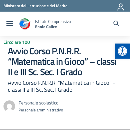
Vai ai contenuti
Vai al menu di navigazione
Vai al footer
Ministero dell'Istruzione e del Merito
Istituto Comprensivo
Ennio Galice
Circolare 100
Apr
Avvio Corso P.N.R.R.
“Matematica in Gioco” – classi
II e III Sc. Sec. I Grado
Avvio Corso P.N.R.R. "Matematica in Gioco" -
classi II e III Sc. Sec. I Grado
Personale scolastico
Personale amministrativo