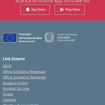
Scarica la nostra app ufficiale su:
App Store
Play Store
Istituto Comprensivo
Ennio Galice
Civitavecchia (RM)
— Visita la pagina iniziale della scuola
Link Esterni
MIUR
Ufficio Scolastico Regionale
Ufficio Scolastico Territoriale
Scuola in Chiaro
Iscrizioni On Line
Invalsi
Comune