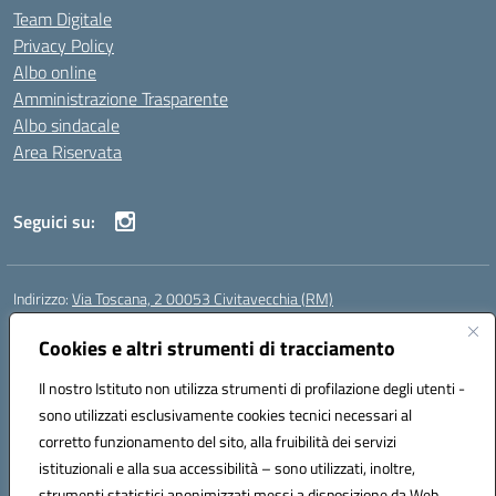
Team Digitale
Privacy Policy
Albo online
Amministrazione Trasparente
Albo sindacale
Area Riservata
Seguici su:
Indirizzo:
Via Toscana, 2 00053 Civitavecchia (RM)
Centralino:
076631482
Email:
rmic8b900g@istruzione.it
Posta elettronica certificata (PEC):
Cookies e altri strumenti di tracciamento
rmic8b900g@pec.istruzione.it
Codice fiscale: 91038380589
Il nostro Istituto non utilizza strumenti di profilazione degli utenti -
Codice meccanografico:
RMIC8B900G
sono utilizzati esclusivamente cookies tecnici necessari al
Codice Indice delle Pubbliche Amministrazioni (IPA): istsc_rmic8b900g
corretto funzionamento del sito, alla fruibilità dei servizi
Codice unico di fatturazione (CUF): UFP4NO
istituzionali e alla sua accessibilità – sono utilizzati, inoltre,
strumenti statistici anonimizzati messi a disposizione da Web