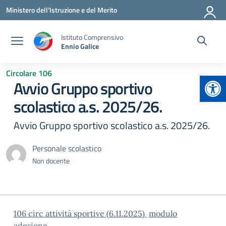
Vai ai contenuti
Vai al menu di navigazione
Vai al footer
Ministero dell'Istruzione e del Merito
Istituto Comprensivo
Ennio Galice
Circolare 106
Apr
Avvio Gruppo sportivo
scolastico a.s. 2025/26.
Avvio Gruppo sportivo scolastico a.s. 2025/26.
Personale scolastico
Non docente
106 circ attività sportive (6.11.2025)
modulo
adesione