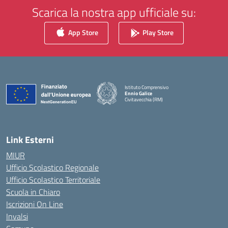
Scarica la nostra app ufficiale su:
App Store
Play Store
Istituto Comprensivo
Ennio Galice
Civitavecchia (RM)
— Visita la pagina iniziale della scuola
Link Esterni
MIUR
Ufficio Scolastico Regionale
Ufficio Scolastico Territoriale
Scuola in Chiaro
Iscrizioni On Line
Invalsi