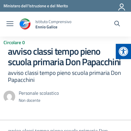
Vai ai contenuti
Vai al menu di navigazione
Vai al footer
Ministero dell'Istruzione e del Merito
Istituto Comprensivo
Ennio Galice
Circolare 0
Apr
avviso classi tempo pieno
scuola primaria Don Papacchini
avviso classi tempo pieno scuola primaria Don
Papacchini
Personale scolastico
Non docente
avviso classi tempo pieno scuola primaria Don