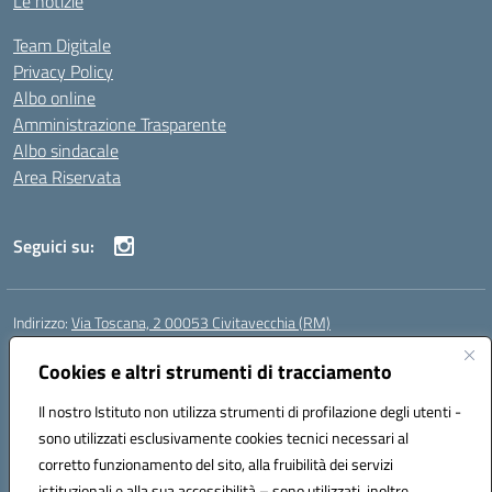
Le notizie
Team Digitale
Privacy Policy
Albo online
Amministrazione Trasparente
Albo sindacale
Area Riservata
Seguici su:
Indirizzo:
Via Toscana, 2 00053 Civitavecchia (RM)
Centralino:
076631482
Email:
rmic8b900g@istruzione.it
Posta elettronica certificata (PEC):
Cookies e altri strumenti di tracciamento
rmic8b900g@pec.istruzione.it
Codice fiscale: 91038380589
Il nostro Istituto non utilizza strumenti di profilazione degli utenti -
Codice meccanografico:
RMIC8B900G
sono utilizzati esclusivamente cookies tecnici necessari al
Codice Indice delle Pubbliche Amministrazioni (IPA): istsc_rmic8b900g
corretto funzionamento del sito, alla fruibilità dei servizi
Codice unico di fatturazione (CUF): UFP4NO
istituzionali e alla sua accessibilità – sono utilizzati, inoltre,