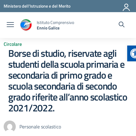
Vai ai contenuti
Vai al menu di navigazione
Vai al footer
Ministero dell'Istruzione e del Merito
Istituto Comprensivo
Ennio Galice
Circolare
A
Borse di studio, riservate agli
studenti della scuola primaria e
secondaria di primo grado e
scuola secondaria di secondo
grado riferite all’anno scolastico
2021/2022.
Personale scolastico