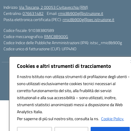
Indirizzo:
Via Toscana, 2 00053 Civitavecchia (RM)
Centralino:
076631482
Email:
rmic8b900g@istruzione.it
Posta elettronica certificata (PEC):
rmic8b900g@pec.istruzione.it
Codice fiscale: 91038380589
Codice meccanografico:
RMIC8B900G
Codice Indice delle Pubbliche Amministrazioni (IPA): istsc_rmic8b900g
Codice unico di fatturazione (CUF): UFP4NO
Cookies e altri strumenti di tracciamento
Hosting & Powered by 3D Solution S.r.l.
Il nostro Istituto non utilizza strumenti di profilazione degli utenti -
Concept & Design by Designers Italia
sono utilizzati esclusivamente cookies tecnici necessari al
corretto funzionamento del sito, alla fruibilità dei servizi
istituzionali e alla sua accessibilità – sono utilizzati, inoltre,
strumenti statistici anonimizzati messi a disposizione da Web
Analytics Italia.
Per saperne di più sul nostro sito, consulta la ns.
Cookie Policy.