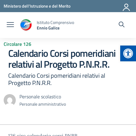
Vai ai contenuti
Vai al menu di navigazione
Vai al footer
Ministero dell'Istruzione e del Merito
Istituto Comprensivo
Ennio Galice
Circolare 126
Apr
Calendario Corsi pomeridiani
relativi al Progetto P.N.R.R.
Calendario Corsi pomeridiani relativi al
Progetto P.N.R.R.
Personale scolastico
Personale amministrativo
126 circ calendario corsi PNRR