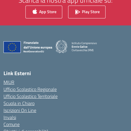
Scarica la nostra app ufficiale su:
App Store
Play Store
Istituto Comprensivo
Ennio Galice
Civitavecchia (RM)
— Visita la pagina iniziale della scuola
Link Esterni
MIUR
Ufficio Scolastico Regionale
Ufficio Scolastico Territoriale
Scuola in Chiaro
Iscrizioni On Line
Invalsi
Comune