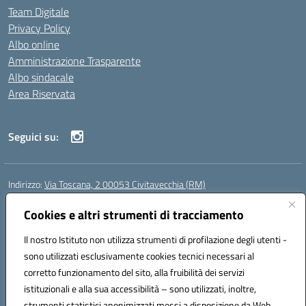
Team Digitale
Privacy Policy
Albo online
Amministrazione Trasparente
Albo sindacale
Area Riservata
Seguici su:
Indirizzo:
Via Toscana, 2 00053 Civitavecchia (RM)
Centralino:
076631482
Email:
rmic8b900g@istruzione.it
Posta elettronica certificata (PEC):
Cookies e altri strumenti di tracciamento
rmic8b900g@pec.istruzione.it
Codice fiscale: 91038380589
Il nostro Istituto non utilizza strumenti di profilazione degli utenti -
Codice meccanografico:
RMIC8B900G
sono utilizzati esclusivamente cookies tecnici necessari al
Codice Indice delle Pubbliche Amministrazioni (IPA): istsc_rmic8b900g
corretto funzionamento del sito, alla fruibilità dei servizi
Codice unico di fatturazione (CUF): UFP4NO
istituzionali e alla sua accessibilità – sono utilizzati, inoltre,
strumenti statistici anonimizzati messi a disposizione da Web