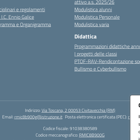
attivo a.s. 2025/26
sciplinari e regolamenti
Modulistica alunni
 I.C. Ennio Galice
Modulistica Personale
igramma e Organigramma
Modulistica varia
Didattica
Programmazioni didattiche annu
I progetti delle classi
PTOF-RAV-Rendicontazione soc
Bullismo e Cyberbullismo
Indirizzo:
Via Toscana, 2 00053 Civitavecchia (RM)
Email:
rmic8b900g@istruzione.it
Posta elettronica certificata (PEC):
rmic8b
Codice fiscale: 91038380589
Codice meccanografico:
RMIC8B900G