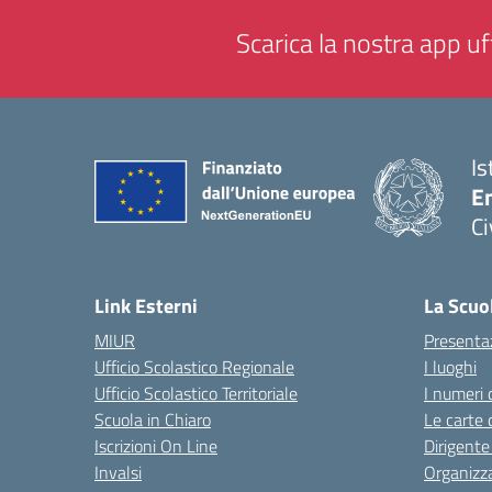
Scarica la nostra app uff
Is
En
Ci
— 
Link Esterni
La Scuo
MIUR
Presenta
Ufficio Scolastico Regionale
I luoghi
Ufficio Scolastico Territoriale
I numeri 
Scuola in Chiaro
Le carte 
Iscrizioni On Line
Dirigente
Invalsi
Organizz