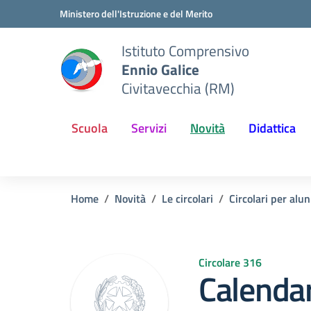
Vai ai contenuti
Vai al menu di navigazione
Vai al footer
Ministero dell'Istruzione e del Merito
Istituto Comprensivo
Ennio Galice
Civitavecchia (RM)
Scuola
Servizi
Novità
Didattica
Home
Novità
Le circolari
Circolari per alun
Circolare 316
Calendar