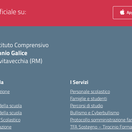
iciale su:
App
tituto Comprensivo
nio Galice
vitavecchia (RM)
Visita la pagina iniziale della scuola
la
I Servizi
zione
Personale scolastico
Famiglie e studenti
della scuola
Percorsi di studio
della scuola
Bullismo e Cyberbullismo
 Scolastico
Protocollo somministrazione fa
azione
TFA Sostegno – Tirocinio Forma