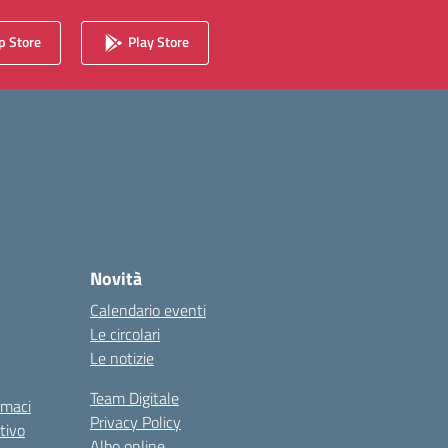
 Store
Play Store
Novità
Calendario eventi
Le circolari
Le notizie
Team Digitale
rmaci
Privacy Policy
tivo
Albo online