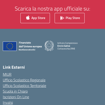
Scarica la nostra app ufficiale su:
App Store
Play Store
Istituto Comprensivo
Ennio Galice
Civitavecchia (RM)
— Visita la pagina iniziale della scuola
Link Esterni
MIUR
Ufficio Scolastico Regionale
Ufficio Scolastico Territoriale
Scuola in Chiaro
Iscrizioni On Line
Invalsi