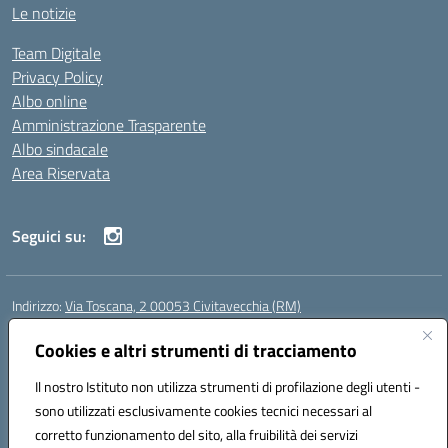
Le notizie
Team Digitale
Privacy Policy
Albo online
Amministrazione Trasparente
Albo sindacale
Area Riservata
Seguici su:
Indirizzo:
Via Toscana, 2 00053 Civitavecchia (RM)
Centralino:
076631482
Email:
rmic8b900g@istruzione.it
Posta elettronica certificata (PEC):
Cookies e altri strumenti di tracciamento
rmic8b900g@pec.istruzione.it
Codice fiscale: 91038380589
Il nostro Istituto non utilizza strumenti di profilazione degli utenti -
Codice meccanografico:
RMIC8B900G
sono utilizzati esclusivamente cookies tecnici necessari al
Codice Indice delle Pubbliche Amministrazioni (IPA): istsc_rmic8b900g
corretto funzionamento del sito, alla fruibilità dei servizi
Codice unico di fatturazione (CUF): UFP4NO