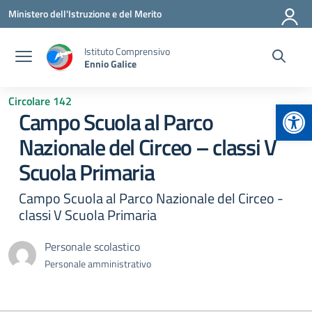
Vai ai contenuti
Vai al menu di navigazione
Vai al footer
Ministero dell'Istruzione e del Merito
Istituto Comprensivo
Ennio Galice
Circolare 142
Apr
Campo Scuola al Parco
Nazionale del Circeo – classi V
Scuola Primaria
Campo Scuola al Parco Nazionale del Circeo -
classi V Scuola Primaria
Personale scolastico
Personale amministrativo