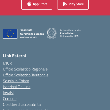
App Store
Play Store
Istituto Comprensivo
Ennio Galice
Civitavecchia (RM)
— Visita la pagina iniziale della scuola
Link Esterni
MIUR
Ufficio Scolastico Regionale
Ufficio Scolastico Territoriale
Scuola in Chiaro
Iscrizioni On Line
Invalsi
Comune
Obiettivi di accessibilità