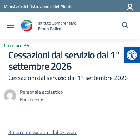
Vai ai contenuti
Vai al menu di navigazione
Vai al footer
Ministero dell'Istruzione e del Merito
Istituto Comprensivo
Ennio Galice
Circolare 36
Apr
Cessazioni dal servizio dal 1°
settembre 2026
Cessazioni dal servizio dal 1° settembre 2026
Personale scolastico
Non docente
36 circ cessazioni dal servizio