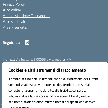
Privacy Policy
Albo online
Amministrazione Trasparente
Albo sindacale
Area Riservata
Seguici su:
Indirizzo:
Via Toscana, 2 00053 Civitavecchia (RM)
Centralino:
076631482
Email:
rmic8b900g@istruzione.it
Posta elettronica certificata (PEC):
Cookies e altri strumenti di tracciamento
rmic8b900g@pec.istruzione.it
Codice fiscale: 91038380589
Il nostro Istituto non utilizza strumenti di profilazione degli utenti -
Codice meccanografico:
RMIC8B900G
sono utilizzati esclusivamente cookies tecnici necessari al
Codice Indice delle Pubbliche Amministrazioni (IPA): istsc_rmic8b900g
corretto funzionamento del sito, alla fruibilità dei servizi
Codice unico di fatturazione (CUF): UFP4NO
istituzionali e alla sua accessibilità – sono utilizzati, inoltre,
strumenti statistici anonimizzati messi a disposizione da Web
Analytics Italia.