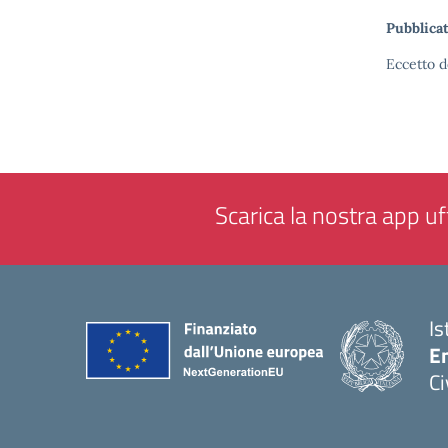
Pubblicat
Eccetto d
Scarica la nostra app uff
Is
En
Ci
— 