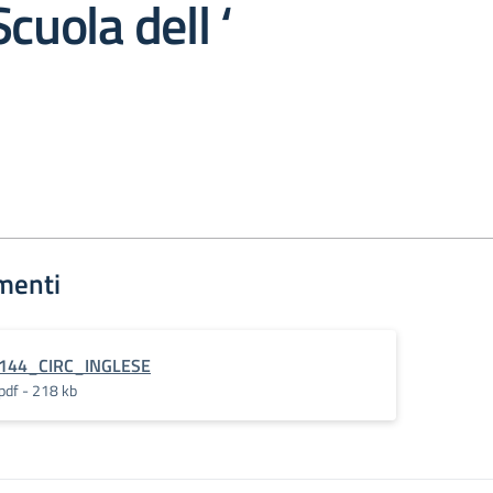
cuola dell ‘
menti
144_CIRC_INGLESE
pdf - 218 kb