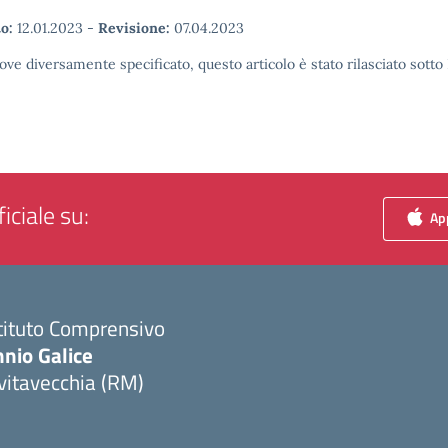
o:
12.01.2023
-
Revisione:
07.04.2023
ove diversamente specificato, questo articolo è stato rilasciato sott
iciale su:
App
tituto Comprensivo
nio Galice
vitavecchia (RM)
Visita la pagina iniziale della scuola