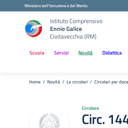
Vai ai contenuti
Vai al menu di navigazione
Vai al footer
Ministero dell'Istruzione e del Merito
Istituto Comprensivo
Ennio Galice
Civitavecchia (RM)
Scuola
Servizi
Novità
Didattica
Home
Novità
Le circolari
Circolari per doc
Circolare
Circ. 14