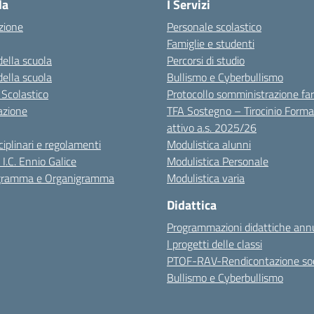
la
I Servizi
zione
Personale scolastico
Famiglie e studenti
della scuola
Percorsi di studio
della scuola
Bullismo e Cyberbullismo
 Scolastico
Protocollo somministrazione fa
azione
TFA Sostegno – Tirocinio Forma
attivo a.s. 2025/26
sciplinari e regolamenti
Modulistica alunni
 I.C. Ennio Galice
Modulistica Personale
igramma e Organigramma
Modulistica varia
Didattica
Programmazioni didattiche annu
I progetti delle classi
PTOF-RAV-Rendicontazione soc
Bullismo e Cyberbullismo