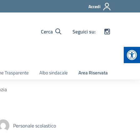
Accedi
Cerca
Seguici su:
Apr
ne Trasparente
Albo sindacale
Area Riservata
nzia
Personale scolastico